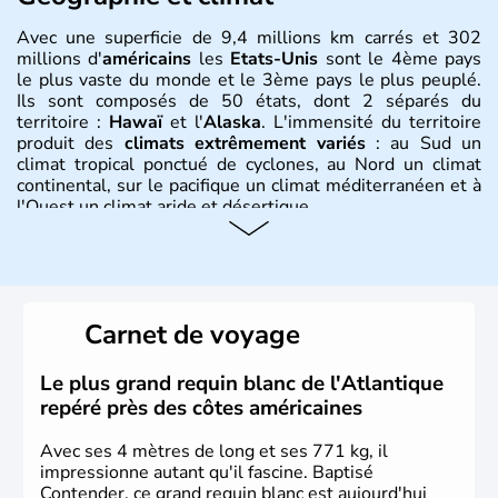
Avec une superficie de 9,4 millions km carrés et 302
millions d'
américains
les
Etats-Unis
sont le 4ème pays
le plus vaste du monde et le 3ème pays le plus peuplé.
Ils sont composés de 50 états, dont 2 séparés du
territoire :
Hawaï
et l'
Alaska
. L'immensité du territoire
produit des
climats extrêmement variés
: au Sud un
climat tropical ponctué de cyclones, au Nord un climat
continental, sur le pacifique un climat méditerranéen et à
l'Ouest un climat aride et désertique.
Histoire et administration
Les premiers habitants desEtats-Unis sont arrivés d'Asie
il y a environ 30 000 ans lors de la dernière glaciation.
Carnet de voyage
Plusieurs populations se sont succédées avant l'arrivée
des européens, suite à la découverte du continent par
Christophe Colomb en 1492. Les 13 colonies
Le plus grand requin blanc de l'Atlantique
britanniques proclament la Déclaration d'indépendance
repéré près des côtes américaines
en 1776 et adoptent leur première constitution en 1787.
La conquête de l'Ouest marque ensuite l'entrée dans une
Avec ses 4 mètres de long et ses 771 kg, il
phase de développement intense.
impressionne autant qu'il fascine. Baptisé
Contender, ce grand requin blanc est aujourd'hui