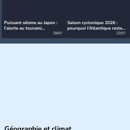
Puissant séisme au Japon :
Saison cyclonique 2026 :
l’alerte au tsunami
pourquoi l’Atlantique reste
désormais levée
28/07
très calme à ce stade ?
22/07
Géographie et climat