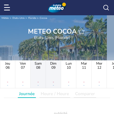
Météo
Etats-Unis
Floride
Cocoa
METEO COCOA
Etats-Unis (Floride)
Jeu
Ven
Sam
Dim
Lun
Mar
Mer
J
06
07
08
09
10
11
12
-
-
-
-
-
-
-
-
-
-
-
-
-
-
Journée
Heure / Heure
Comparer