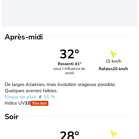
Après-midi
32°
15 km/h
Ressenti 41°
Rafales
20 km/h
sous l’influence du
soleil
De larges éclaircies, mais évolution orageuse possible.
Quelques averses faibles.
Risque de pluie
55 %
Indice UV
10
Très fort
Soir
28°