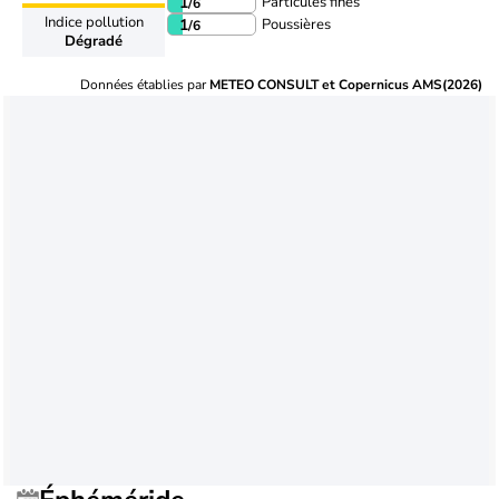
Particules fines
1
/6
Indice pollution
Poussières
1
/6
Dégradé
Données établies par
METEO CONSULT et Copernicus AMS(2026)