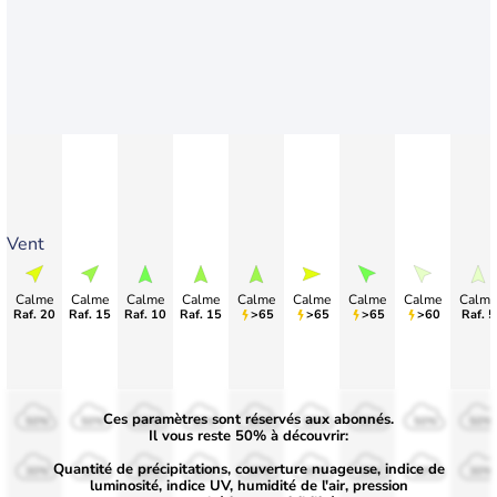
Vent
Calme
Calme
Calme
Calme
Calme
Calme
Calme
Calme
Calme
Raf. 20
Raf. 15
Raf. 10
Raf. 15
>65
>65
>65
>60
Raf. 5
Ces paramètres sont réservés aux abonnés.
50%
50%
50%
50%
50%
50%
50%
50%
50%
Il vous reste 50% à découvrir:
Quantité de précipitations, couverture nuageuse, indice de
30%
30%
30%
30%
30%
30%
30%
30%
30%
luminosité, indice UV, humidité de l'air, pression