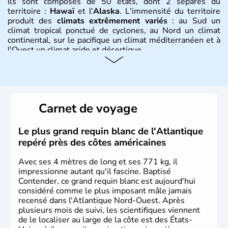
Ils sont composés de 50 états, dont 2 séparés du
territoire :
Hawaï
et l'
Alaska
. L'immensité du territoire
produit des
climats extrêmement variés
: au Sud un
climat tropical ponctué de cyclones, au Nord un climat
continental, sur le pacifique un climat méditerranéen et à
l'Ouest un climat aride et désertique.
Histoire et administration
Les premiers habitants desEtats-Unis sont arrivés d'Asie
il y a environ 30 000 ans lors de la dernière glaciation.
Carnet de voyage
Plusieurs populations se sont succédées avant l'arrivée
des européens, suite à la découverte du continent par
Christophe Colomb en 1492. Les 13 colonies
Le plus grand requin blanc de l'Atlantique
britanniques proclament la Déclaration d'indépendance
repéré près des côtes américaines
en 1776 et adoptent leur première constitution en 1787.
La conquête de l'Ouest marque ensuite l'entrée dans une
Avec ses 4 mètres de long et ses 771 kg, il
phase de développement intense.
impressionne autant qu'il fascine. Baptisé
Contender, ce grand requin blanc est aujourd'hui
considéré comme le plus imposant mâle jamais
recensé dans l'Atlantique Nord-Ouest. Après
plusieurs mois de suivi, les scientifiques viennent
de le localiser au large de la côte est des États-