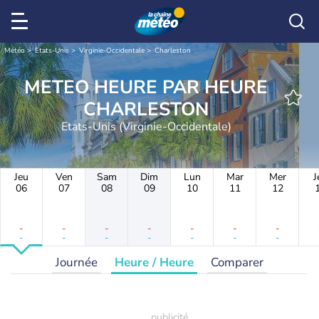
Météo
Etats-Unis
Virginie-Occidentale
Charleston
METEO HEURE PAR HEURE
CHARLESTON
Etats-Unis (Virginie-Occidentale)
Jeu
Ven
Sam
Dim
Lun
Mar
Mer
J
06
07
08
09
10
11
12
-
-
-
-
-
-
-
-
-
-
-
-
-
-
Journée
Heure / Heure
Comparer