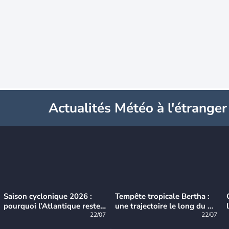
Actualités Météo à l'étranger
Saison cyclonique 2026 :
Tempête tropicale Bertha :
pourquoi l’Atlantique reste
une trajectoire le long du du
très calme à ce stade ?
22/07
littoral américain
22/07