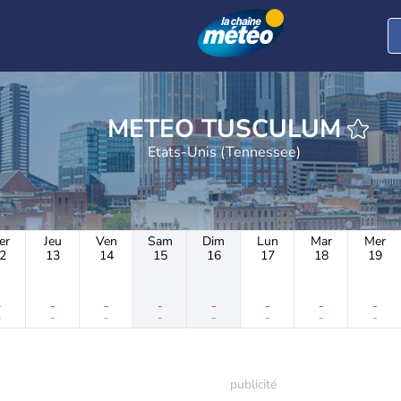
METEO TUSCULUM
Etats-Unis (Tennessee)
er
Jeu
Ven
Sam
Dim
Lun
Mar
Mer
2
13
14
15
16
17
18
19
-
-
-
-
-
-
-
-
-
-
-
-
-
-
-
-