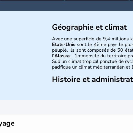
Géographie et climat
Avec une superficie de 9,4 millions k
Etats-Unis
sont le 4ème pays le plu
peuplé. Ils sont composés de 50 état
l'
Alaska
. L'immensité du territoire p
Sud un climat tropical ponctué de cycl
pacifique un climat méditerranéen et à
Histoire et administra
Les premiers habitants desEtats-Unis
ans lors de la dernière glaciation. Pl
l'arrivée des européens, suite à l
Colomb en 1492. Les 13 colonies b
d'indépendance en 1776 et adoptent
conquête de l'Ouest marque ensuite 
oyage
intense.