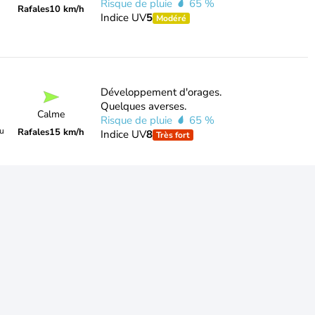
Risque de pluie
65 %
Rafales
10 km/h
Indice UV
5
Modéré
Développement d'orages.
Quelques averses.
Calme
Risque de pluie
65 %
du
Rafales
15 km/h
Indice UV
8
Très fort