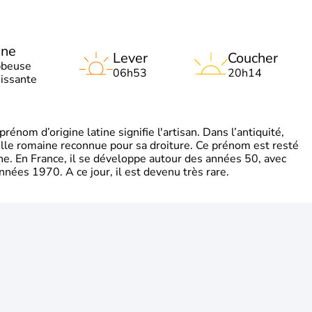
une
Lever
Coucher
bbeuse
06h53
20h14
oissante
énom d’origine latine signifie l'artisan. Dans l’antiquité,
mille romaine reconnue pour sa droiture. Ce prénom est resté
gne. En France, il se développe autour des années 50, avec
nnées 1970. A ce jour, il est devenu très rare.