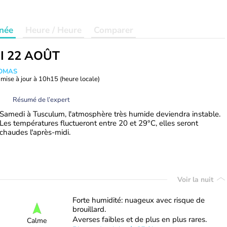
née
Heure / Heure
Comparer
I 22 AOÛT
HOMAS
mise à jour à
10h15
(heure locale)
Résumé de l’expert
Samedi à Tusculum, l'atmosphère très humide deviendra instable.
Les températures fluctueront entre 20 et 29°C, elles seront
chaudes l'après-midi.
Voir la nuit
Forte humidité: nuageux avec risque de
brouillard.
Averses faibles et de plus en plus rares.
Calme