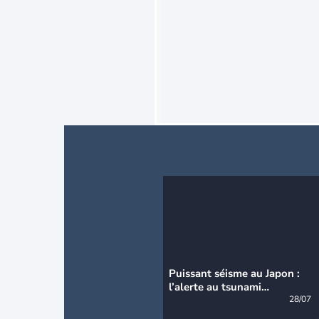
Puissant séisme au Japon :
l’alerte au tsunami
désormais levée
28/07