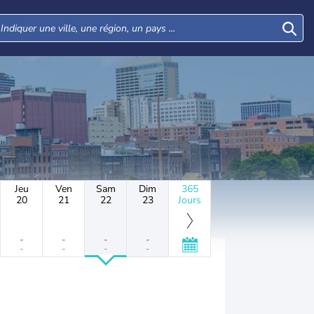
Jeu
Ven
Sam
Dim
365
20
21
22
23
Jours
-
-
-
-
-
-
-
-