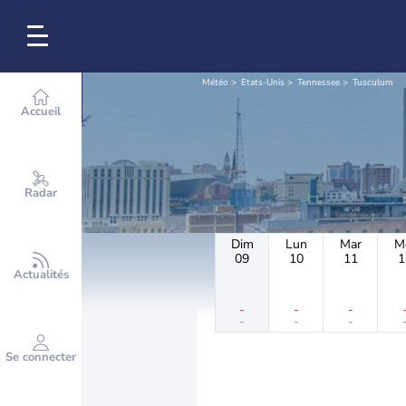
Météo
Etats-Unis
Tennessee
Tusculum
Accueil
Radar
Dim
Lun
Mar
M
09
10
11
1
Actualités
-
-
-
-
-
-
Se connecter