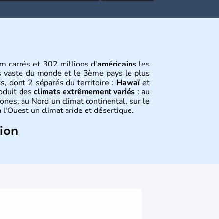
m carrés et 302 millions d'
américains
les
s vaste du monde et le 3ème pays le plus
s, dont 2 séparés du territoire :
Hawaï
et
roduit des
climats extrêmement variés
: au
ones, au Nord un climat continental, sur le
 l'Ouest un climat aride et désertique.
tion
 sont arrivés d'Asie il y a environ 30 000
usieurs populations se sont succédées avant
a découverte du continent par Christophe
ritanniques proclament la Déclaration
 leur première constitution en 1787. La
l'entrée dans une phase de développement