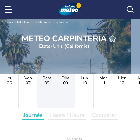
Météo
Etats-Unis
Californie
Carpinteria
METEO CARPINTERIA
Etats-Unis (Californie)
Jeu
Ven
Sam
Dim
Lun
Mar
Mer
J
06
07
08
09
10
11
12
-
-
-
-
-
-
-
-
-
-
-
-
-
-
Journée
Heure / Heure
Comparer