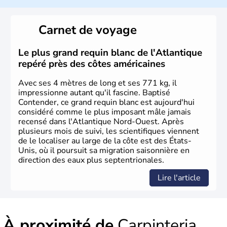
Les premiers habitants desEtats-Unis sont arrivés d'Asie
il y a environ 30 000 ans lors de la dernière glaciation.
Carnet de voyage
Plusieurs populations se sont succédées avant l'arrivée
des européens, suite à la découverte du continent par
Christophe Colomb en 1492. Les 13 colonies
Le plus grand requin blanc de l'Atlantique
britanniques proclament la Déclaration d'indépendance
repéré près des côtes américaines
en 1776 et adoptent leur première constitution en 1787.
La conquête de l'Ouest marque ensuite l'entrée dans une
Avec ses 4 mètres de long et ses 771 kg, il
phase de développement intense.
impressionne autant qu'il fascine. Baptisé
Contender, ce grand requin blanc est aujourd'hui
considéré comme le plus imposant mâle jamais
recensé dans l'Atlantique Nord-Ouest. Après
plusieurs mois de suivi, les scientifiques viennent
de le localiser au large de la côte est des États-
Unis, où il poursuit sa migration saisonnière en
direction des eaux plus septentrionales.
Lire l'article
À proximité de
Carpinteria