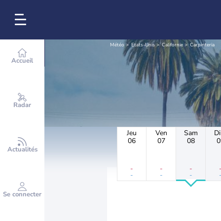
Météo
Etats-Unis
Californie
Carpinteria
Accueil
Radar
Jeu
Ven
Sam
D
06
07
08
0
Actualités
-
-
-
-
-
-
Se connecter