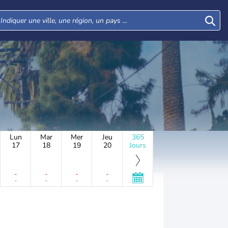
Lun
Mar
Mer
Jeu
365
17
18
19
20
Jours
-
-
-
-
-
-
-
-