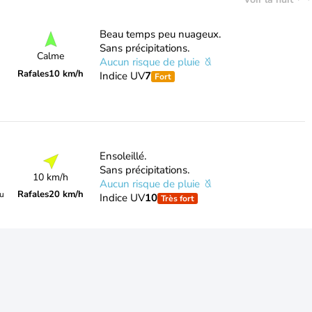
Beau temps peu nuageux.
Sans précipitations.
Calme
Aucun risque de pluie
Rafales
10 km/h
Indice UV
7
Fort
Ensoleillé.
Sans précipitations.
10 km/h
Aucun risque de pluie
Rafales
20 km/h
du
Indice UV
10
Très fort