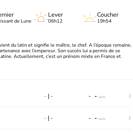
rnier
Lever
Coucher
oissant de Lune
06h12
19h54
t du latin et signifie le maître, le chef. A l’époque romaine,
partenance avec l’empereur. Son succès lui a permis de se
latine. Actuellement, c’est un prénom mixte en France et
-
|
-
-
-
km/h
-
|
-
-
-
km/h