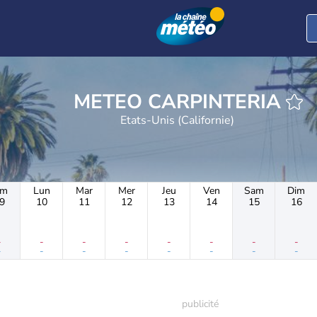
METEO CARPINTERIA
Etats-Unis (Californie)
im
Lun
Mar
Mer
Jeu
Ven
Sam
Dim
9
10
11
12
13
14
15
16
-
-
-
-
-
-
-
-
-
-
-
-
-
-
-
-