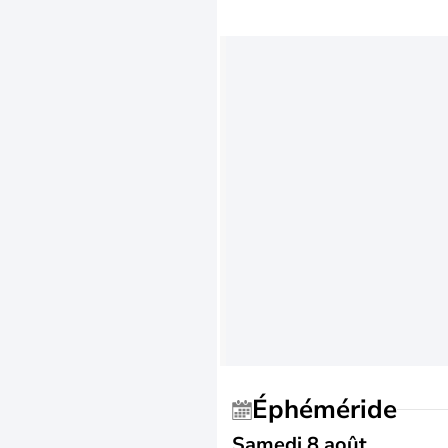
Éphéméride
Samedi 8 août