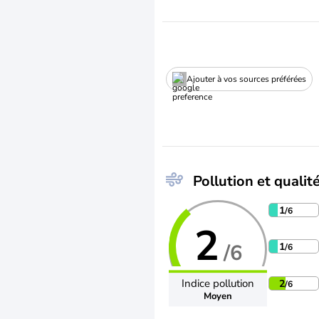
Ajouter à vos sources préférées
Pollution et qualité
1
/6
2
/6
1
/6
Indice pollution
2
/6
Moyen