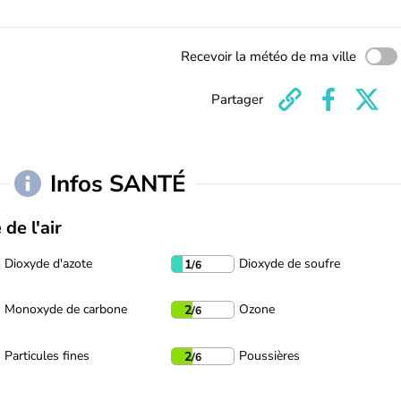
Recevoir la météo de ma ville
Partager
Infos SANTÉ
 de l'air
Dioxyde d'azote
Dioxyde de soufre
1
/6
Monoxyde de carbone
Ozone
2
/6
Particules fines
Poussières
2
/6