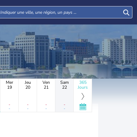
Mer
Jeu
Ven
Sam
365
19
20
21
22
Jours
-
-
-
-
-
-
-
-