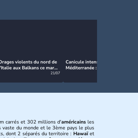
Orages violents du nord de
Canicule intense en
Ca
l'Italie aux Balkans ce mardi
Méditerranée : près de 50°C
Ma
: grosse grêle, violentes
21/07
et des incendies hors de
21/07
rafales et pluies intenses
contrôle en Espagne
m carrés et 302 millions d'
américains
les
s vaste du monde et le 3ème pays le plus
s, dont 2 séparés du territoire :
Hawaï
et