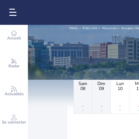
Météo
Etats-Unis
Wisconsin
Sturgeon Ba
Accueil
Radar
Sam
Dim
Lun
M
08
09
10
1
Actualités
-
-
-
-
-
-
Se connecter