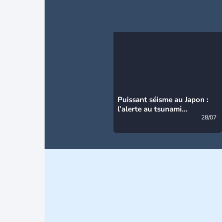
Puissant séisme au Japon :
l’alerte au tsunami
désormais levée
28/07