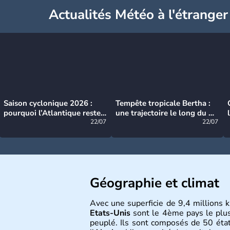
Actualités Météo à l'étranger
Saison cyclonique 2026 :
Tempête tropicale Bertha :
pourquoi l’Atlantique reste
une trajectoire le long du du
très calme à ce stade ?
22/07
littoral américain
22/07
Géographie et climat
Avec une superficie de 9,4 millions k
Etats-Unis
sont le 4ème pays le plu
peuplé. Ils sont composés de 50 état