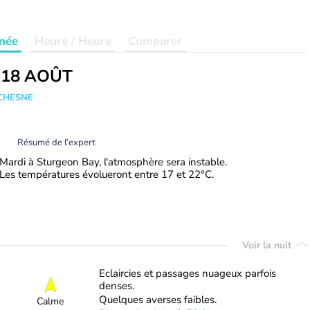
née
Heure / Heure
Comparer
 18 AOÛT
UCHESNE
Résumé de l’expert
Mardi à Sturgeon Bay, l'atmosphère sera instable.
Les températures évolueront entre 17 et 22°C.
Voir la nuit
Eclaircies et passages nuageux parfois
denses.
Quelques averses faibles.
Calme