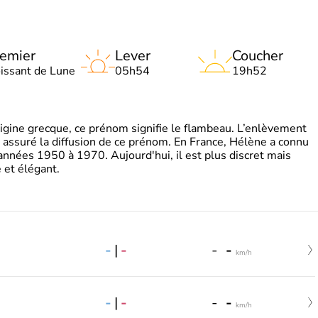
emier
Lever
Coucher
oissant de Lune
05h54
19h52
gine grecque, ce prénom signifie le flambeau. L’enlèvement
a assuré la diffusion de ce prénom. En France, Hélène a connu
années 1950 à 1970. Aujourd'hui, il est plus discret mais
et élégant.
-
|
-
-
-
km/h
-
|
-
-
-
km/h