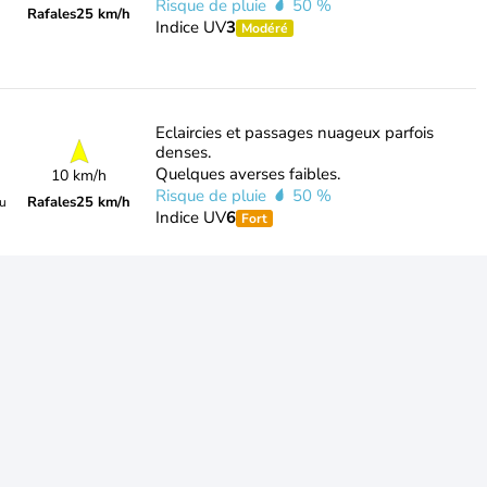
Risque de pluie
50 %
Rafales
25 km/h
Indice UV
3
Modéré
Eclaircies et passages nuageux parfois
denses.
Quelques averses faibles.
10 km/h
Risque de pluie
50 %
Rafales
25 km/h
du
Indice UV
6
Fort