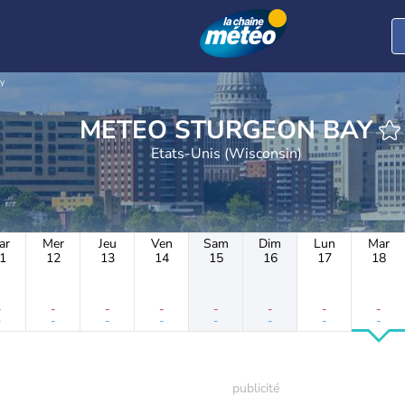
y
METEO STURGEON BAY
Etats-Unis (Wisconsin)
ar
Mer
Jeu
Ven
Sam
Dim
Lun
Mar
1
12
13
14
15
16
17
18
-
-
-
-
-
-
-
-
-
-
-
-
-
-
-
-