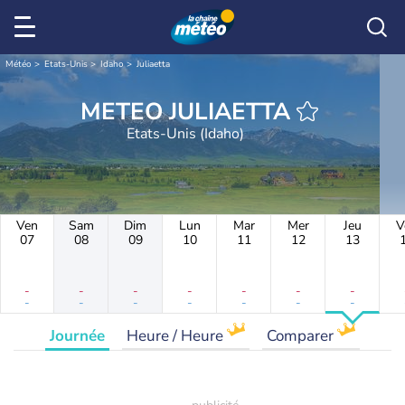
Météo
Etats-Unis
Idaho
Juliaetta
METEO JULIAETTA
Etats-Unis (Idaho)
Ven
Sam
Dim
Lun
Mar
Mer
Jeu
V
07
08
09
10
11
12
13
-
-
-
-
-
-
-
-
-
-
-
-
-
-
Journée
Heure / Heure
Comparer