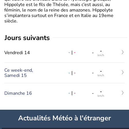
Hippolyte est le fils de Thésée, mais c’est aussi, au
féminin, le nom de la reine des amazones. Hippolyte
s’implantera surtout en France et en Italie au 19eme
siècle.
jours suivants
-
-
|
-
Vendredi 14
-
km/h
Ce week-end,
-
-
|
-
-
Samedi 15
km/h
-
-
|
-
Dimanche 16
-
km/h
Actualités Météo à l'étranger