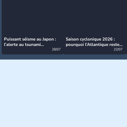
Puissant séisme au Japon :
Saison cyclonique 2026 :
l’alerte au tsunami
pourquoi l’Atlantique reste
désormais levée
28/07
très calme à ce stade ?
22/07