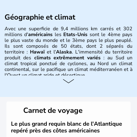
Géographie et climat
Avec une superficie de 9,4 millions km carrés et 302
millions d'
américains
les
Etats-Unis
sont le 4ème pays
le plus vaste du monde et le 3ème pays le plus peuplé.
Ils sont composés de 50 états, dont 2 séparés du
territoire :
Hawaï
et l'
Alaska
. L'immensité du territoire
produit des
climats extrêmement variés
: au Sud un
climat tropical ponctué de cyclones, au Nord un climat
continental, sur le pacifique un climat méditerranéen et à
l'Ouest un climat aride et désertique.
Histoire et administration
Les premiers habitants desEtats-Unis sont arrivés d'Asie
il y a environ 30 000 ans lors de la dernière glaciation.
Carnet de voyage
Plusieurs populations se sont succédées avant l'arrivée
des européens, suite à la découverte du continent par
Christophe Colomb en 1492. Les 13 colonies
Le plus grand requin blanc de l'Atlantique
britanniques proclament la Déclaration d'indépendance
repéré près des côtes américaines
en 1776 et adoptent leur première constitution en 1787.