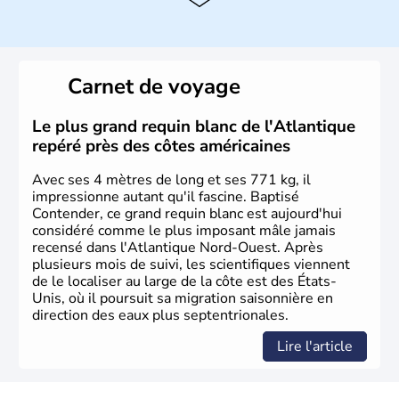
Histoire et administration
Les premiers habitants desEtats-Unis sont arrivés d'Asie
il y a environ 30 000 ans lors de la dernière glaciation.
Carnet de voyage
Plusieurs populations se sont succédées avant l'arrivée
des européens, suite à la découverte du continent par
Christophe Colomb en 1492. Les 13 colonies
Le plus grand requin blanc de l'Atlantique
britanniques proclament la Déclaration d'indépendance
repéré près des côtes américaines
en 1776 et adoptent leur première constitution en 1787.
La conquête de l'Ouest marque ensuite l'entrée dans une
Avec ses 4 mètres de long et ses 771 kg, il
phase de développement intense.
impressionne autant qu'il fascine. Baptisé
Contender, ce grand requin blanc est aujourd'hui
considéré comme le plus imposant mâle jamais
recensé dans l'Atlantique Nord-Ouest. Après
plusieurs mois de suivi, les scientifiques viennent
de le localiser au large de la côte est des États-
Unis, où il poursuit sa migration saisonnière en
direction des eaux plus septentrionales.
Lire l'article