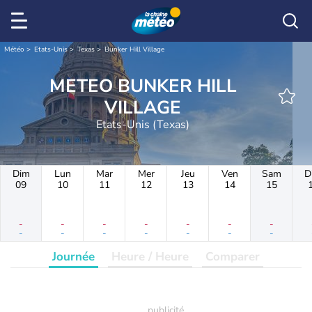
Météo
Etats-Unis
Texas
Bunker Hill Village
METEO BUNKER HILL
VILLAGE
Etats-Unis (Texas)
Dim
Lun
Mar
Mer
Jeu
Ven
Sam
D
09
10
11
12
13
14
15
-
-
-
-
-
-
-
-
-
-
-
-
-
-
Journée
Heure / Heure
Comparer