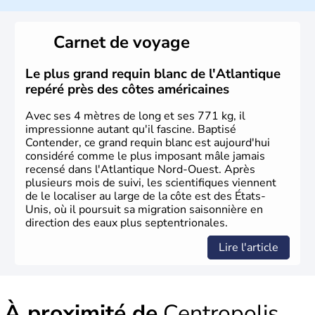
Les premiers habitants desEtats-Unis sont arrivés d'Asie
il y a environ 30 000 ans lors de la dernière glaciation.
Carnet de voyage
Plusieurs populations se sont succédées avant l'arrivée
des européens, suite à la découverte du continent par
Christophe Colomb en 1492. Les 13 colonies
Le plus grand requin blanc de l'Atlantique
britanniques proclament la Déclaration d'indépendance
repéré près des côtes américaines
en 1776 et adoptent leur première constitution en 1787.
La conquête de l'Ouest marque ensuite l'entrée dans une
Avec ses 4 mètres de long et ses 771 kg, il
phase de développement intense.
impressionne autant qu'il fascine. Baptisé
Contender, ce grand requin blanc est aujourd'hui
considéré comme le plus imposant mâle jamais
recensé dans l'Atlantique Nord-Ouest. Après
plusieurs mois de suivi, les scientifiques viennent
de le localiser au large de la côte est des États-
Unis, où il poursuit sa migration saisonnière en
direction des eaux plus septentrionales.
Lire l'article
À proximité de
Centropolis