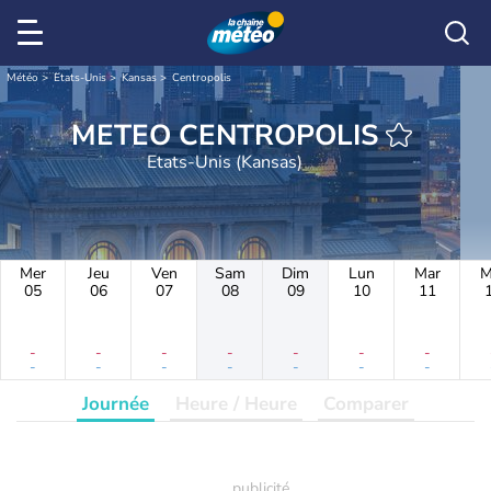
Météo
Etats-Unis
Kansas
Centropolis
METEO CENTROPOLIS
Etats-Unis (Kansas)
Mer
Jeu
Ven
Sam
Dim
Lun
Mar
M
05
06
07
08
09
10
11
-
-
-
-
-
-
-
-
-
-
-
-
-
-
Journée
Heure / Heure
Comparer