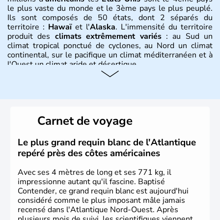
le plus vaste du monde et le 3ème pays le plus peuplé.
Ils sont composés de 50 états, dont 2 séparés du
territoire :
Hawaï
et l'
Alaska
. L'immensité du territoire
produit des
climats extrêmement variés
: au Sud un
climat tropical ponctué de cyclones, au Nord un climat
continental, sur le pacifique un climat méditerranéen et à
l'Ouest un climat aride et désertique.
Histoire et administration
Les premiers habitants desEtats-Unis sont arrivés d'Asie
il y a environ 30 000 ans lors de la dernière glaciation.
Carnet de voyage
Plusieurs populations se sont succédées avant l'arrivée
des européens, suite à la découverte du continent par
Christophe Colomb en 1492. Les 13 colonies
Le plus grand requin blanc de l'Atlantique
britanniques proclament la Déclaration d'indépendance
repéré près des côtes américaines
en 1776 et adoptent leur première constitution en 1787.
La conquête de l'Ouest marque ensuite l'entrée dans une
Avec ses 4 mètres de long et ses 771 kg, il
phase de développement intense.
impressionne autant qu'il fascine. Baptisé
Contender, ce grand requin blanc est aujourd'hui
considéré comme le plus imposant mâle jamais
recensé dans l'Atlantique Nord-Ouest. Après
plusieurs mois de suivi, les scientifiques viennent