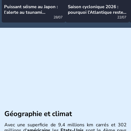
Puissant séisme au Japon :
Saison cyclonique 2026 :
l’alerte au tsunami
pourquoi l’Atlantique reste
désormais levée
28/07
très calme à ce stade ?
22/07
Géographie et climat
Avec une superficie de 9,4 millions km carrés et 302
millions d'
américains
les
Etats-Unis
sont le 4ème pays