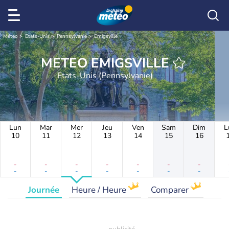
Météo
Etats-Unis
Pennsylvanie
Emigsville
METEO EMIGSVILLE
Etats-Unis (Pennsylvanie)
Lun
Mar
Mer
Jeu
Ven
Sam
Dim
L
10
11
12
13
14
15
16
-
-
-
-
-
-
-
-
-
-
-
-
-
-
Journée
Heure / Heure
Comparer