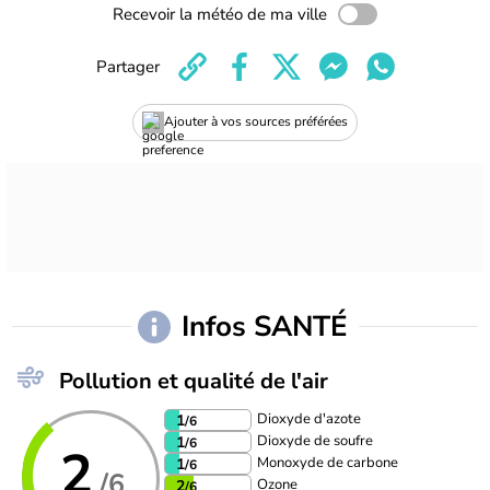
Recevoir la météo de ma ville
Partager
Ajouter à vos sources préférées
Infos SANTÉ
Pollution et qualité de l'air
Dioxyde d'azote
1
/6
Dioxyde de soufre
1
/6
2
Monoxyde de carbone
1
/6
/6
Ozone
2
/6