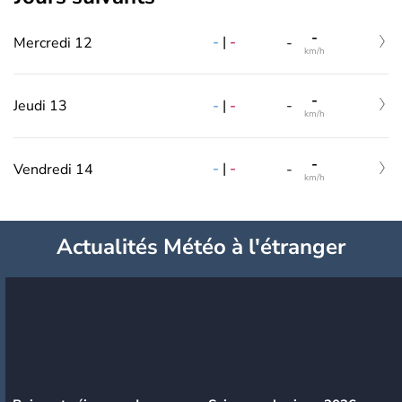
-
-
|
-
Mercredi 12
-
km/h
-
-
|
-
Jeudi 13
-
km/h
-
-
|
-
Vendredi 14
-
km/h
Actualités Météo à l'étranger