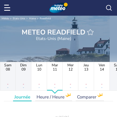
Météo
Etats-Unis
Maine
Readfield
METEO READFIELD
Etats-Unis (Maine)
Sam
Dim
Lun
Mar
Mer
Jeu
Ven
S
08
09
10
11
12
13
14
-
-
-
-
-
-
-
-
-
-
-
-
-
-
Journée
Heure / Heure
Comparer