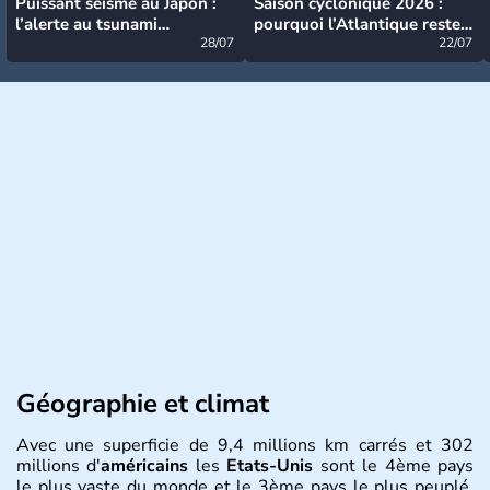
Puissant séisme au Japon :
Saison cyclonique 2026 :
l’alerte au tsunami
pourquoi l’Atlantique reste
désormais levée
28/07
très calme à ce stade ?
22/07
Géographie et climat
Avec une superficie de 9,4 millions km carrés et 302
millions d'
américains
les
Etats-Unis
sont le 4ème pays
le plus vaste du monde et le 3ème pays le plus peuplé.