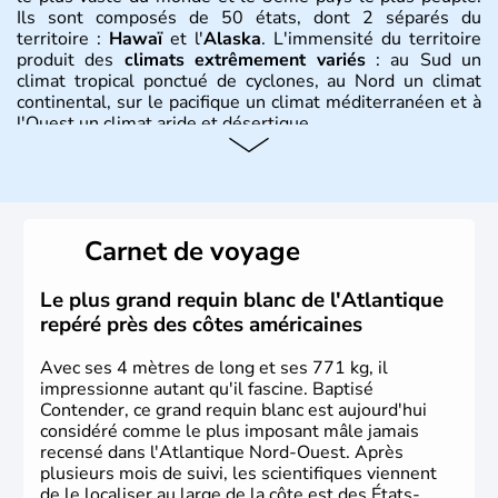
Ils sont composés de 50 états, dont 2 séparés du
territoire :
Hawaï
et l'
Alaska
. L'immensité du territoire
produit des
climats extrêmement variés
: au Sud un
climat tropical ponctué de cyclones, au Nord un climat
continental, sur le pacifique un climat méditerranéen et à
l'Ouest un climat aride et désertique.
Histoire et administration
Les premiers habitants desEtats-Unis sont arrivés d'Asie
il y a environ 30 000 ans lors de la dernière glaciation.
Carnet de voyage
Plusieurs populations se sont succédées avant l'arrivée
des européens, suite à la découverte du continent par
Christophe Colomb en 1492. Les 13 colonies
Le plus grand requin blanc de l'Atlantique
britanniques proclament la Déclaration d'indépendance
repéré près des côtes américaines
en 1776 et adoptent leur première constitution en 1787.
La conquête de l'Ouest marque ensuite l'entrée dans une
Avec ses 4 mètres de long et ses 771 kg, il
phase de développement intense.
impressionne autant qu'il fascine. Baptisé
Contender, ce grand requin blanc est aujourd'hui
considéré comme le plus imposant mâle jamais
recensé dans l'Atlantique Nord-Ouest. Après
plusieurs mois de suivi, les scientifiques viennent
de le localiser au large de la côte est des États-