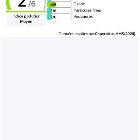
2
/6
Ozone
2
/6
Particules fines
1
/6
Indice pollution
Poussières
1
/6
Moyen
Données établies par
Copernicus AMS(2026)