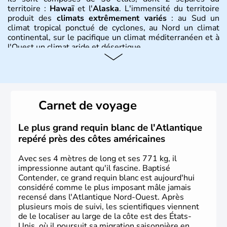
territoire :
Hawaï
et l'
Alaska
. L'immensité du territoire
produit des
climats extrêmement variés
: au Sud un
climat tropical ponctué de cyclones, au Nord un climat
continental, sur le pacifique un climat méditerranéen et à
l'Ouest un climat aride et désertique.
Histoire et administration
Les premiers habitants desEtats-Unis sont arrivés d'Asie
il y a environ 30 000 ans lors de la dernière glaciation.
Carnet de voyage
Plusieurs populations se sont succédées avant l'arrivée
des européens, suite à la découverte du continent par
Christophe Colomb en 1492. Les 13 colonies
Le plus grand requin blanc de l'Atlantique
britanniques proclament la Déclaration d'indépendance
repéré près des côtes américaines
en 1776 et adoptent leur première constitution en 1787.
La conquête de l'Ouest marque ensuite l'entrée dans une
Avec ses 4 mètres de long et ses 771 kg, il
phase de développement intense.
impressionne autant qu'il fascine. Baptisé
Contender, ce grand requin blanc est aujourd'hui
considéré comme le plus imposant mâle jamais
recensé dans l'Atlantique Nord-Ouest. Après
plusieurs mois de suivi, les scientifiques viennent
de le localiser au large de la côte est des États-
Unis, où il poursuit sa migration saisonnière en