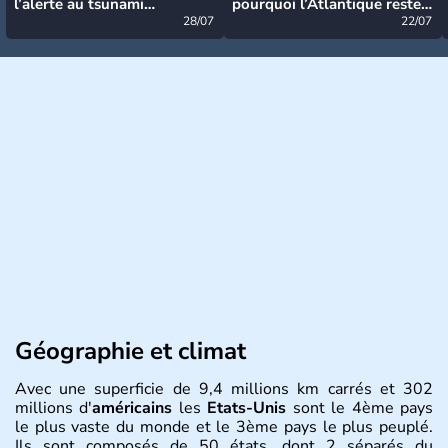
l’alerte au tsunami
pourquoi l’Atlantique reste
désormais levée
28/07
très calme à ce stade ?
22/07
Géographie et climat
Avec une superficie de 9,4 millions km carrés et 302
millions d'
américains
les
Etats-Unis
sont le 4ème pays
le plus vaste du monde et le 3ème pays le plus peuplé.
Ils sont composés de 50 états, dont 2 séparés du