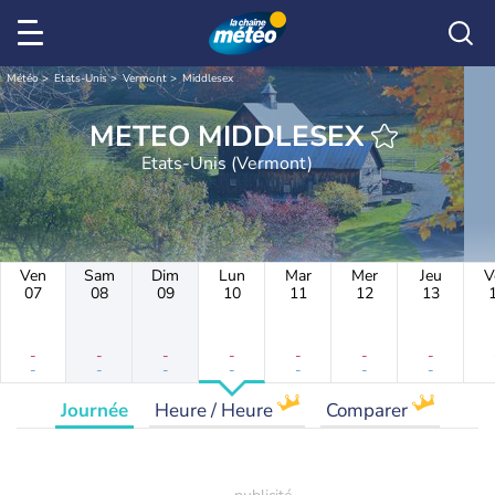
Météo
Etats-Unis
Vermont
Middlesex
METEO MIDDLESEX
Etats-Unis (Vermont)
Ven
Sam
Dim
Lun
Mar
Mer
Jeu
V
07
08
09
10
11
12
13
-
-
-
-
-
-
-
-
-
-
-
-
-
-
Journée
Heure / Heure
Comparer