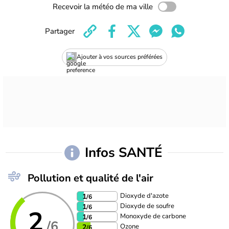
Recevoir la météo de ma ville
Partager
Ajouter à vos sources préférées
Infos SANTÉ
Pollution et qualité de l'air
Dioxyde d'azote
1
/6
Dioxyde de soufre
1
/6
2
Monoxyde de carbone
1
/6
/6
Ozone
2
/6