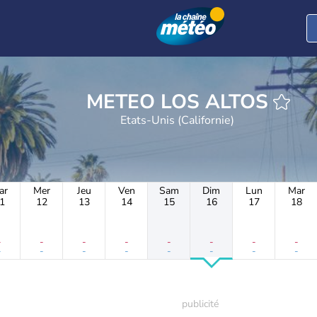
METEO LOS ALTOS
Etats-Unis (Californie)
ar
Mer
Jeu
Ven
Sam
Dim
Lun
Mar
1
12
13
14
15
16
17
18
-
-
-
-
-
-
-
-
-
-
-
-
-
-
-
-