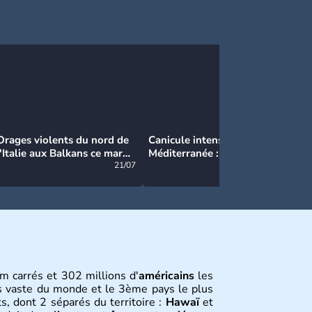
Orages violents du nord de
Canicule intense en
Ca
l'Italie aux Balkans ce mardi
Méditerranée : près de 50°C
Ma
: grosse grêle, violentes
21/07
et des incendies hors de
21/07
rafales et pluies intenses
contrôle en Espagne
m carrés et 302 millions d'
américains
les
s vaste du monde et le 3ème pays le plus
s, dont 2 séparés du territoire :
Hawaï
et