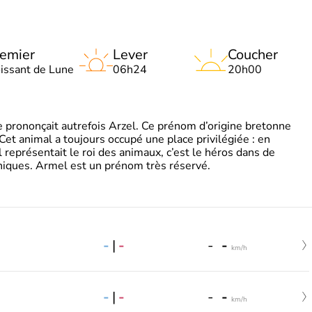
emier
Lever
Coucher
oissant de Lune
06h24
20h00
 prononçait autrefois Arzel. Ce prénom d’origine bretonne
. Cet animal a toujours occupé une place privilégiée : en
représentait le roi des animaux, c’est le héros dans de
ques. Armel est un prénom très réservé.
-
|
-
-
-
km/h
-
|
-
-
-
km/h