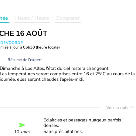
née
Heure / Heure
Comparer
CHE 16 AOÛT
ANDEVOORDE
mise à jour à
06h30
(heure locale)
Résumé de l’expert
Dimanche à Los Altos, l'état du ciel restera changeant.
Les températures seront comprises entre 16 et 25°C au cours de la
journée, elles seront chaudes l'après-midi.
Voir la nuit
Eclaircies et passages nuageux parfois
denses.
Sans précipitations.
10 km/h