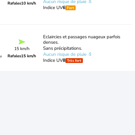
Aucun risque de pluie
Rafales
10 km/h
Indice UV
6
Fort
Eclaircies et passages nuageux parfois
denses.
Sans précipitations.
15 km/h
Aucun risque de pluie
Rafales
15 km/h
du
Indice UV
8
Très fort