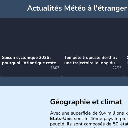
Actualités Météo à l'étranger
Saison cyclonique 2026 :
Tempête tropicale Bertha :
pourquoi l’Atlantique reste
une trajectoire le long du du
très calme à ce stade ?
22/07
littoral américain
22/07
Géographie et climat
Avec une superficie de 9,4 millions k
Etats-Unis
sont le 4ème pays le plu
peuplé. Ils sont composés de 50 état