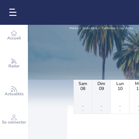
Météo
Etats-Unis
Californie
Los Altos
Accueil
Radar
Sam
Dim
Lun
M
08
09
10
1
Actualités
-
-
-
-
-
-
Se connecter