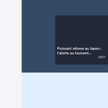
Puissant séisme au Japon :
l’alerte au tsunami
désormais levée
28/07