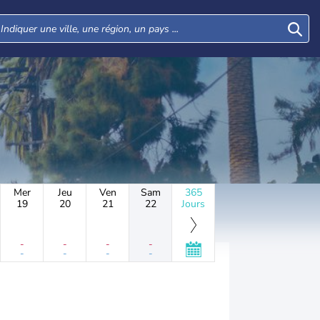
Mer
Jeu
Ven
Sam
365
19
20
21
22
Jours
-
-
-
-
-
-
-
-