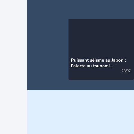
Puissant séisme au Japon :
l’alerte au tsunami
désormais levée
28/07