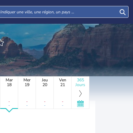
Mar
Mer
Jeu
Ven
365
18
19
20
21
Jours
-
-
-
-
-
-
-
-