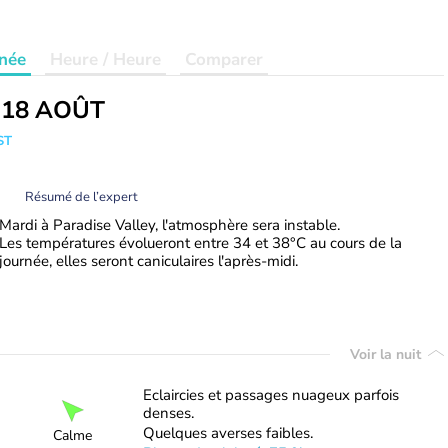
née
Heure / Heure
Comparer
 18 AOÛT
ST
Résumé de l’expert
Mardi à Paradise Valley, l'atmosphère sera instable.
Les températures évolueront entre 34 et 38°C au cours de la
journée, elles seront caniculaires l'après-midi.
Voir la nuit
Eclaircies et passages nuageux parfois
denses.
Quelques averses faibles.
Calme