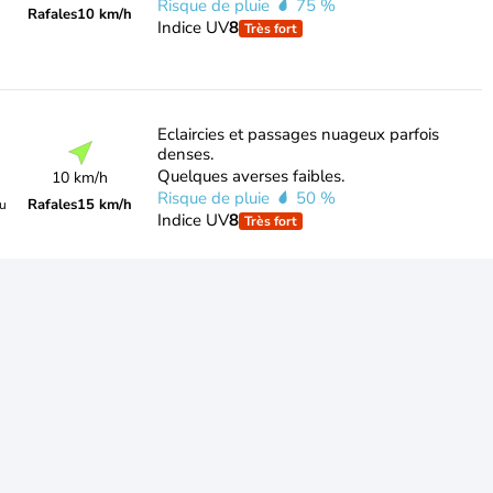
Risque de pluie
75 %
Rafales
10 km/h
Indice UV
8
Très fort
Eclaircies et passages nuageux parfois
denses.
Quelques averses faibles.
10 km/h
Risque de pluie
50 %
Rafales
15 km/h
du
Indice UV
8
Très fort