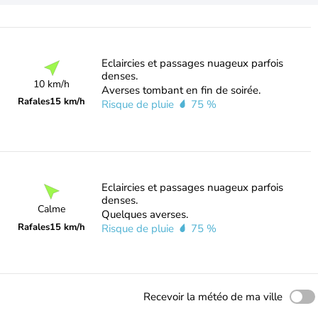
Eclaircies et passages nuageux parfois
denses.
10 km/h
Averses tombant en fin de soirée.
Rafales
15 km/h
Risque de pluie
75 %
Eclaircies et passages nuageux parfois
denses.
Calme
Quelques averses.
Rafales
15 km/h
Risque de pluie
75 %
Recevoir la météo de ma ville