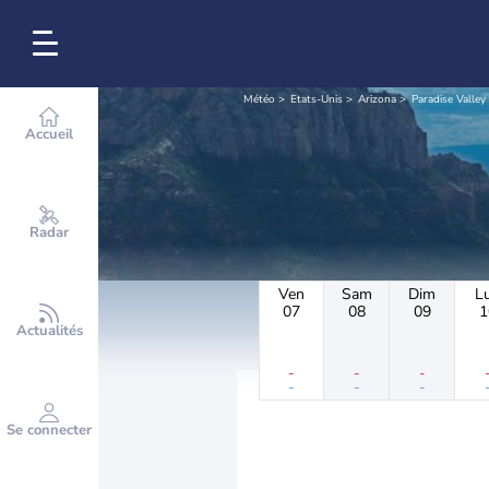
Météo
Etats-Unis
Arizona
Paradise Valley
Accueil
Radar
Ven
Sam
Dim
L
07
08
09
1
Actualités
-
-
-
-
-
-
Se connecter