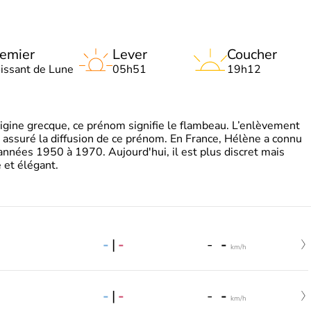
emier
Lever
Coucher
oissant de Lune
05h51
19h12
gine grecque, ce prénom signifie le flambeau. L’enlèvement
a assuré la diffusion de ce prénom. En France, Hélène a connu
années 1950 à 1970. Aujourd'hui, il est plus discret mais
et élégant.
-
|
-
-
-
km/h
-
|
-
-
-
km/h