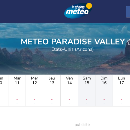
METEO PARADISE VALLEY
Etats-Unis (Arizona)
un
Mar
Mer
Jeu
Ven
Sam
Dim
Lun
0
11
12
13
14
15
16
17
-
-
-
-
-
-
-
-
-
-
-
-
-
-
-
-