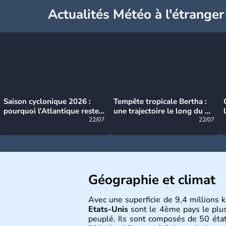
Actualités Météo à l'étranger
Saison cyclonique 2026 :
Tempête tropicale Bertha :
pourquoi l’Atlantique reste
une trajectoire le long du du
très calme à ce stade ?
22/07
littoral américain
22/07
Géographie et climat
Avec une superficie de 9,4 millions k
Etats-Unis
sont le 4ème pays le plu
peuplé. Ils sont composés de 50 état