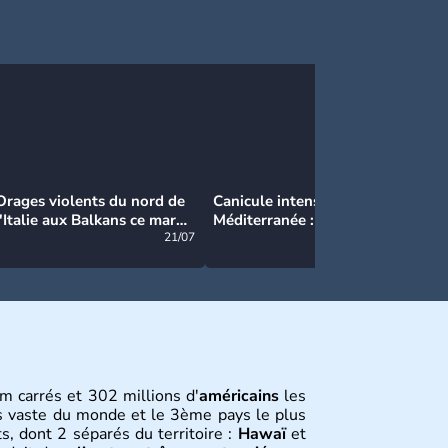
Orages violents du nord de
Canicule intense en
Ca
l'Italie aux Balkans ce mardi
Méditerranée : près de 50°C
Ma
: grosse grêle, violentes
21/07
et des incendies hors de
21/07
rafales et pluies intenses
contrôle en Espagne
m carrés et 302 millions d'
américains
les
s vaste du monde et le 3ème pays le plus
s, dont 2 séparés du territoire :
Hawaï
et