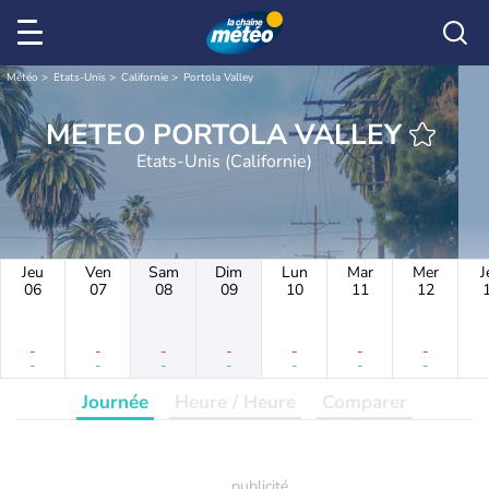
Météo
Etats-Unis
Californie
Portola Valley
METEO PORTOLA VALLEY
Etats-Unis (Californie)
Jeu
Ven
Sam
Dim
Lun
Mar
Mer
J
06
07
08
09
10
11
12
-
-
-
-
-
-
-
-
-
-
-
-
-
-
Journée
Heure / Heure
Comparer