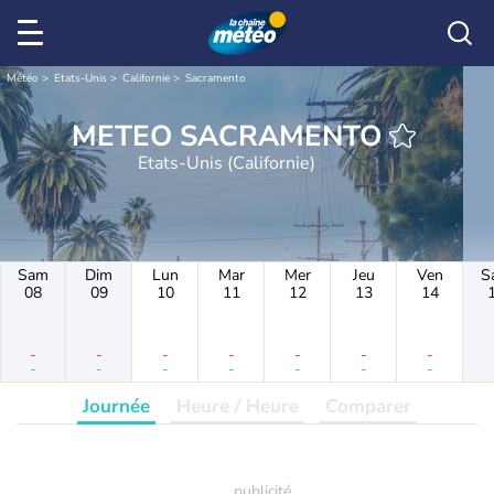
Météo
Etats-Unis
Californie
Sacramento
METEO SACRAMENTO
Etats-Unis (Californie)
Sam
Dim
Lun
Mar
Mer
Jeu
Ven
S
08
09
10
11
12
13
14
-
-
-
-
-
-
-
-
-
-
-
-
-
-
Journée
Heure / Heure
Comparer