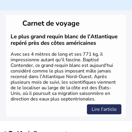
Histoire et administration
Les premiers habitants desEtats-Unis sont arrivés d'Asie
il y a environ 30 000 ans lors de la dernière glaciation.
Carnet de voyage
Plusieurs populations se sont succédées avant l'arrivée
des européens, suite à la découverte du continent par
Christophe Colomb en 1492. Les 13 colonies
Le plus grand requin blanc de l'Atlantique
britanniques proclament la Déclaration d'indépendance
repéré près des côtes américaines
en 1776 et adoptent leur première constitution en 1787.
La conquête de l'Ouest marque ensuite l'entrée dans une
Avec ses 4 mètres de long et ses 771 kg, il
phase de développement intense.
impressionne autant qu'il fascine. Baptisé
Contender, ce grand requin blanc est aujourd'hui
considéré comme le plus imposant mâle jamais
recensé dans l'Atlantique Nord-Ouest. Après
plusieurs mois de suivi, les scientifiques viennent
de le localiser au large de la côte est des États-
Unis, où il poursuit sa migration saisonnière en
direction des eaux plus septentrionales.
Lire l'article