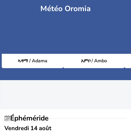
Météo Oromia
ኣዳማ / Adama
አምቦ / Ambo
Éphéméride
Vendredi 14 août