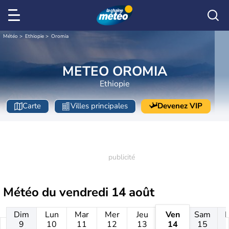
Météo
Ethiopie
Oromia
METEO OROMIA
Ethiopie
Carte
Villes principales
Devenez VIP
Météo du
vendredi 14 août
Dim
Lun
Mar
Mer
Jeu
Ven
Sam
9
10
11
12
13
14
15