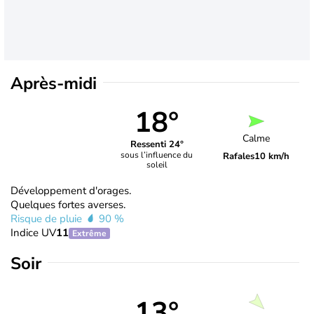
Après-midi
18°
Calme
Ressenti 24°
sous l’influence du
Rafales
10 km/h
soleil
Développement d'orages.
Quelques fortes averses.
Risque de pluie
90 %
Indice UV
11
Extrême
Soir
13°