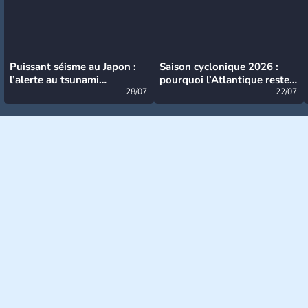
Puissant séisme au Japon :
Saison cyclonique 2026 :
l’alerte au tsunami
pourquoi l’Atlantique reste
désormais levée
28/07
très calme à ce stade ?
22/07