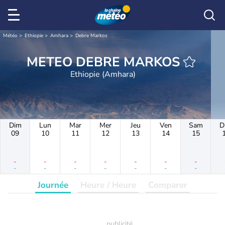
Météo
Ethiopie
Amhara
Debre Markos
METEO DEBRE MARKOS
Ethiopie (Amhara)
Dim
Lun
Mar
Mer
Jeu
Ven
Sam
D
09
10
11
12
13
14
15
-
-
-
-
-
-
-
-
-
-
-
-
-
-
Journée
Heure / Heure
Comparer