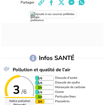
Partager
Ajouter à vos sources préférées
Infos SANTÉ
Pollution et qualité de l'air
Dioxyde d'azote
1
/6
Dioxyde de soufre
1
/6
3
Monoxyde de carbone
2
/6
/6
Ozone
1
/6
Particules fines
2
/6
Indice pollution
Poussières
3
/6
Dégradé