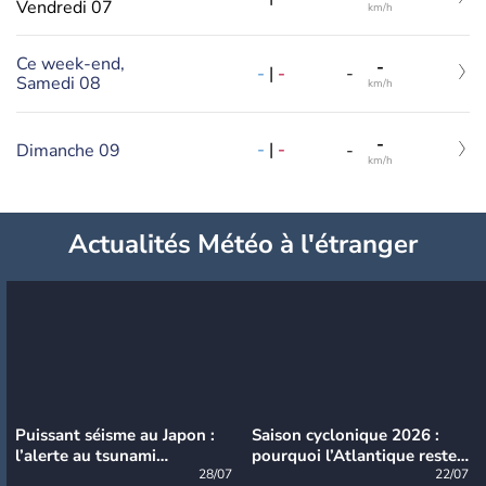
Vendredi 07
km/h
Ce week-end,
-
-
|
-
-
Samedi 08
km/h
-
-
|
-
Dimanche 09
-
km/h
Actualités Météo à l'étranger
Puissant séisme au Japon :
Saison cyclonique 2026 :
l’alerte au tsunami
pourquoi l’Atlantique reste
désormais levée
28/07
très calme à ce stade ?
22/07