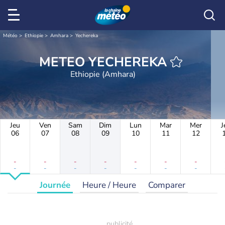
Météo
Ethiopie
Amhara
Yechereka
METEO YECHEREKA
Ethiopie (Amhara)
Jeu
Ven
Sam
Dim
Lun
Mar
Mer
J
06
07
08
09
10
11
12
-
-
-
-
-
-
-
-
-
-
-
-
-
-
Journée
Heure / Heure
Comparer