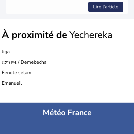
Lire l'article
À proximité de
Yechereka
Jiga
ደምበጫ / Demebecha
Fenote selam
Emanueil
Météo France