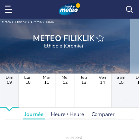
Météo
Ethiopie
Oromia
Filiklik
METEO FILIKLIK
Ethiopie (Oromia)
Dim
Lun
Mar
Mer
Jeu
Ven
Sam
D
09
10
11
12
13
14
15
-
-
-
-
-
-
-
-
-
-
-
-
-
-
Journée
Heure / Heure
Comparer