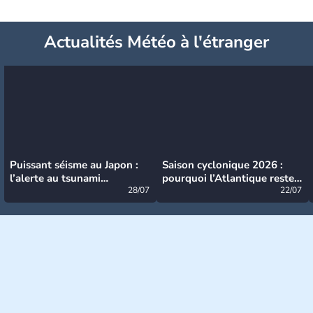
Actualités Météo à l'étranger
Puissant séisme au Japon :
Saison cyclonique 2026 :
l’alerte au tsunami
pourquoi l’Atlantique reste
désormais levée
28/07
très calme à ce stade ?
22/07