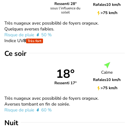
Ressenti 28°
Rafales
10 km/h
sous l’influence du
soleil
>75 km/h
Très nuageux avec possibilité de foyers orageux.
Quelques averses faibles.
Risque de pluie
50 %
Indice UV
8
Très fort
Ce soir
18°
Calme
Rafales
10 km/h
Ressenti 17°
>75 km/h
Très nuageux avec possibilité de foyers orageux.
Averses tombant en fin de soirée.
Risque de pluie
60 %
Nuit