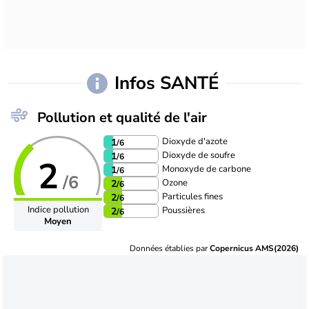
Infos SANTÉ
Pollution et qualité de l'air
Dioxyde d'azote
1
/6
Dioxyde de soufre
1
/6
2
Monoxyde de carbone
1
/6
/6
Ozone
2
/6
Particules fines
2
/6
Indice pollution
Poussières
2
/6
Moyen
Données établies par
Copernicus AMS(2026)