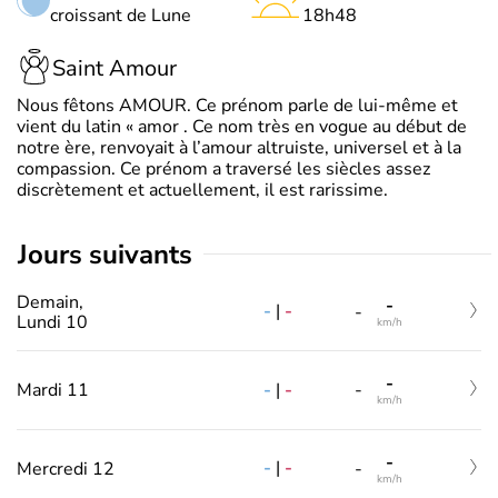
croissant de Lune
18h48
Saint Amour
Nous fêtons AMOUR. Ce prénom parle de lui-même et
vient du latin « amor . Ce nom très en vogue au début de
notre ère, renvoyait à l’amour altruiste, universel et à la
compassion. Ce prénom a traversé les siècles assez
discrètement et actuellement, il est rarissime.
jours suivants
Demain,
-
-
|
-
-
Lundi 10
km/h
-
-
|
-
Mardi 11
-
km/h
-
-
|
-
Mercredi 12
-
km/h