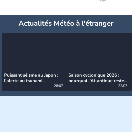
km/h
Actualités Météo à l'étranger
Puissant séisme au Japon :
Saison cyclonique 2026 :
l’alerte au tsunami
pourquoi l’Atlantique reste
désormais levée
28/07
très calme à ce stade ?
22/07