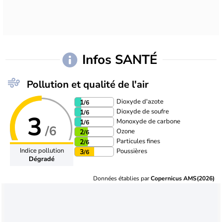
Infos SANTÉ
Pollution et qualité de l'air
Dioxyde d'azote
1
/6
Dioxyde de soufre
1
/6
3
Monoxyde de carbone
1
/6
/6
Ozone
2
/6
Particules fines
2
/6
Indice pollution
Poussières
3
/6
Dégradé
Données établies par
Copernicus AMS(2026)