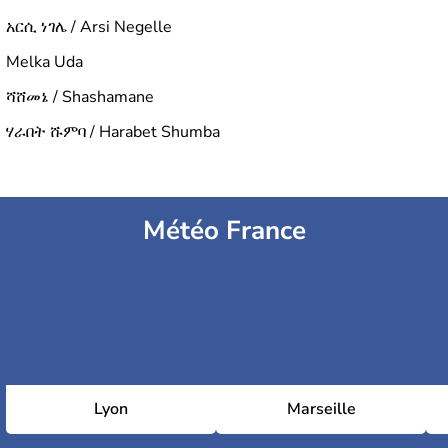
አርሲ ነገሌ / Arsi Negelle
Melka Uda
ሻሸመኔ / Shashamane
ሃራበት ሹምባ / Harabet Shumba
Météo France
Lyon
Marseille