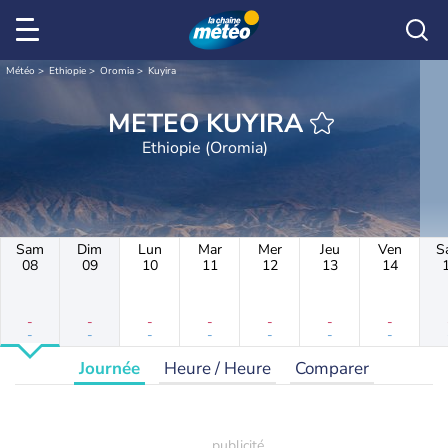
Météo
Ethiopie
Oromia
Kuyira
METEO KUYIRA
Ethiopie (Oromia)
Sam
Dim
Lun
Mar
Mer
Jeu
Ven
S
08
09
10
11
12
13
14
-
-
-
-
-
-
-
-
-
-
-
-
-
-
Journée
Heure / Heure
Comparer