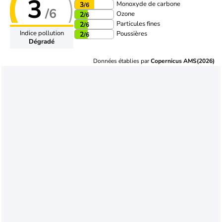
3
Monoxyde de carbone
3
/6
/6
Ozone
2
/6
Particules fines
2
/6
Indice pollution
Poussières
2
/6
Dégradé
Données établies par
Copernicus AMS(2026)