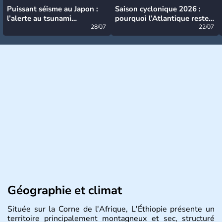
Puissant séisme au Japon :
Saison cyclonique 2026 :
l’alerte au tsunami
pourquoi l’Atlantique reste
désormais levée
28/07
très calme à ce stade ?
22/07
Géographie et climat
Située sur la Corne de l'Afrique, L'Éthiopie présente un
territoire principalement montagneux et sec, structuré