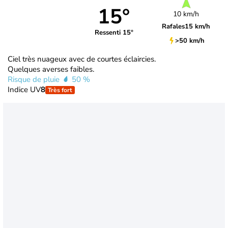
15°
10 km/h
Rafales
15 km/h
Ressenti 15°
>50 km/h
Ciel très nuageux avec de courtes éclaircies.
Quelques averses faibles.
Risque de pluie
50 %
Indice UV
8
Très fort