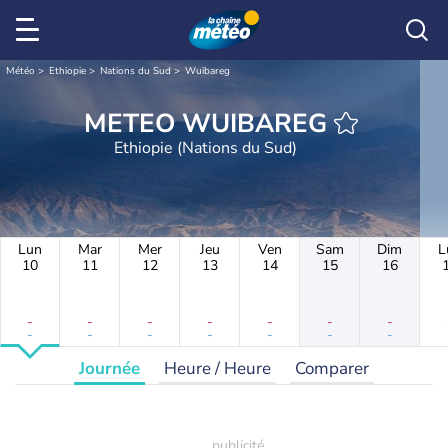
Météo
Ethiopie
Nations du Sud
Wuibareg
METEO WUIBAREG
Ethiopie (Nations du Sud)
Lun
Mar
Mer
Jeu
Ven
Sam
Dim
L
10
11
12
13
14
15
16
-
-
-
-
-
-
-
-
-
-
-
-
-
-
Journée
Heure / Heure
Comparer