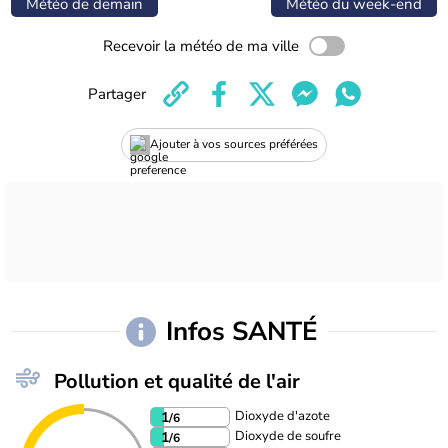
Météo de demain
Météo du week-end
Recevoir la météo de ma ville
Partager
Ajouter à vos sources préférées
Infos SANTÉ
Pollution et qualité de l'air
Dioxyde d'azote
1
/6
Dioxyde de soufre
1
/6