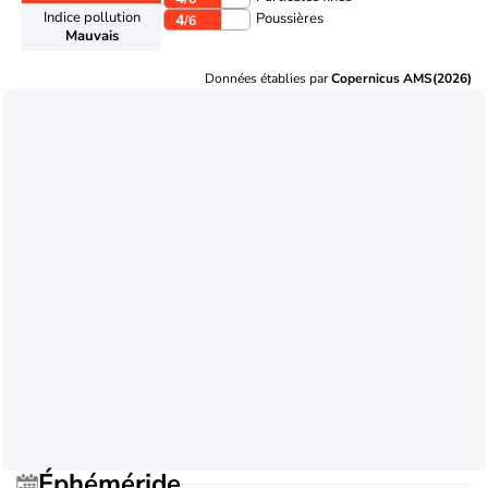
Indice pollution
Poussières
4
/6
Mauvais
Données établies par
Copernicus AMS(2026)
Éphéméride