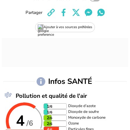
Partager
Ajouter à vos sources préférées
Infos SANTÉ
Pollution et qualité de l'air
Dioxyde d'azote
1
/6
Dioxyde de soufre
1
/6
4
Monoxyde de carbone
2
/6
/6
Ozone
2
/6
Particules fines
4
/6