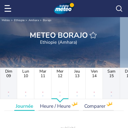
Météo
Ethiopie
Amhara
Borajo
METEO BORAJO
Ethiopie (Amhara)
Dim
Lun
Mar
Mer
Jeu
Ven
Sam
D
09
10
11
12
13
14
15
-
-
-
-
-
-
-
-
-
-
-
-
-
-
Journée
Heure / Heure
Comparer