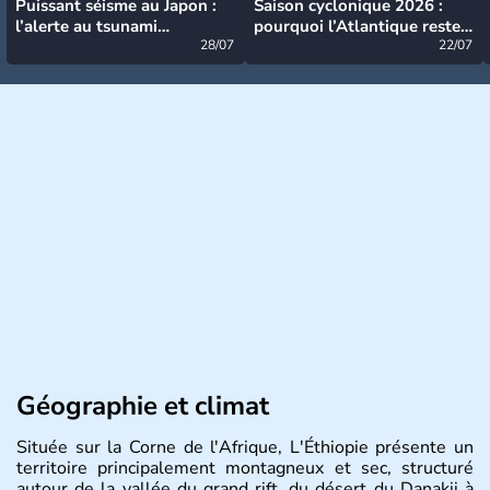
Puissant séisme au Japon :
Saison cyclonique 2026 :
l’alerte au tsunami
pourquoi l’Atlantique reste
désormais levée
28/07
très calme à ce stade ?
22/07
Géographie et climat
Située sur la Corne de l'Afrique, L'Éthiopie présente un
territoire principalement montagneux et sec, structuré
autour de la vallée du grand rift, du désert du Danakii à