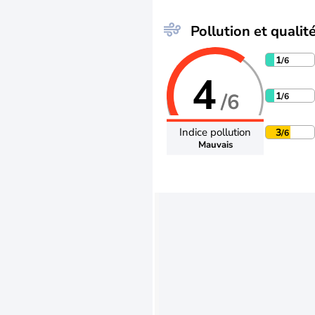
Pollution et qualité
1
/6
4
/6
1
/6
Indice pollution
3
/6
Mauvais