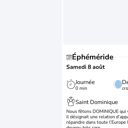
Éphéméride
Samedi 8 août
Journée
De
0 min
cr
Saint Dominique
Nous fêtons DOMINIQUE qui vien
il désignait une relation d’ap
répandre dans toute l’Europe 
devenu très rare.