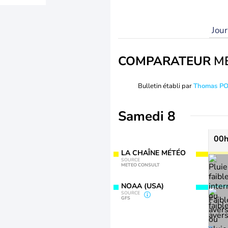
Jou
COMPARATEUR
M
Bulletin établi par
Thomas P
Samedi 8
00
LA CHAÎNE MÉTÉO
SOURCE
METEO CONSULT
NOAA (USA)
SOURCE
GFS