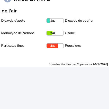
 de l'air
Dioxyde d'azote
Dioxyde de soufre
1
/6
Monoxyde de carbone
Ozone
2
/6
Particules fines
Poussières
4
/6
Données établies par
Copernicus AMS(2026)