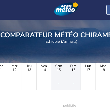
COMPARATEUR MÉTÉO 
Ethiopie (Amhara)
ar
Mer
Jeu
Ven
Sam
Dim
Lun
Mar
1
12
13
14
15
16
17
18
-
-
-
-
-
-
-
-
-
-
-
-
-
-
-
-