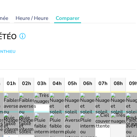
rnée
Heure / Heure
Comparer
ÉTÉO
ONTHIEU
h
01h
02h
03h
04h
05h
06h
07h
08h
09