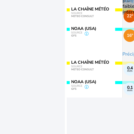
Temp
LA CHAÎNE MÉTÉO
SOURCE
22°
METEO CONSULT
NOAA (USA)
SOURCE
16°
GFS
Préci
LA CHAÎNE MÉTÉO
SOURCE
0.4
METEO CONSULT
mm
NOAA (USA)
SOURCE
0.1
GFS
mm