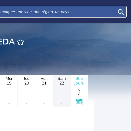
CHIRAMEDA
Mer
Jeu
Ven
Sam
365
19
20
21
22
Jours
-
-
-
-
-
-
-
-