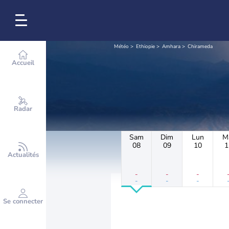
Météo
Ethiopie
Amhara
Chirameda
Accueil
Radar
Sam
Dim
Lun
M
08
09
10
1
Actualités
-
-
-
-
-
-
Se connecter