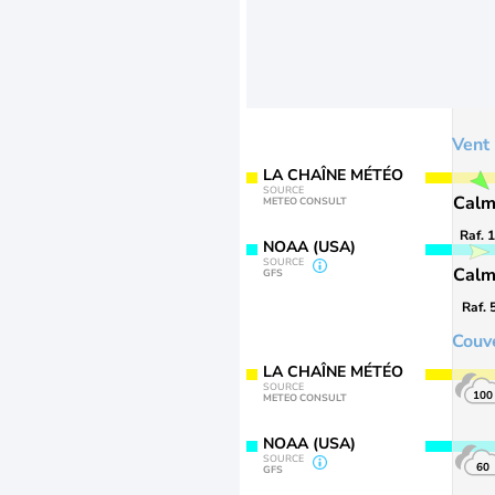
Vent
LA CHAÎNE MÉTÉO
SOURCE
Cal
METEO CONSULT
Raf. 
NOAA (USA)
SOURCE
Cal
GFS
Raf. 
Couv
LA CHAÎNE MÉTÉO
SOURCE
100
METEO CONSULT
NOAA (USA)
SOURCE
60
GFS