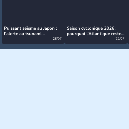
Puissant séisme au Japon :
Saison cyclonique 2026 :
l’alerte au tsunami
pourquoi l’Atlantique reste
désormais levée
28/07
très calme à ce stade ?
22/07