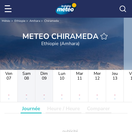
Météo
Ethiopie
Amhara
Chirameda
METEO CHIRAMEDA
Ethiopie (Amhara)
Ven
Sam
Dim
Lun
Mar
Mer
Jeu
V
07
08
09
10
11
12
13
-
-
-
-
-
-
-
-
-
-
-
-
-
-
Journée
Heure / Heure
Comparer