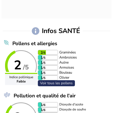
Infos SANTÉ
Pollens et allergies
Graminées
2
/5
Ambroisies
1
/5
2
Aulne
1
/5
/5
Armoises
1
/5
Bouleau
1
/5
Indice pollinique
Olivier
1
/5
Faible
Voir tous les pollens
Pollution et qualité de l'air
Dioxyde d'azote
1
/6
Dioxyde de soufre
1
/6