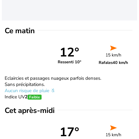
Ce matin
12°
15 km/h
Ressenti 10°
Rafales
40 km/h
Eclaircies et passages nuageux parfois denses.
Sans précipitations.
Aucun risque de pluie
Indice UV
2
Faible
Cet après-midi
17°
15 km/h