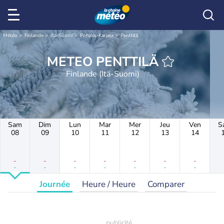
Météo
Finlande
Itä-Suomi
Pohjois-Karjala
Penttilä
METEO PENTTILÄ
Finlande (Itä-Suomi)
Sam
Dim
Lun
Mar
Mer
Jeu
Ven
S
08
09
10
11
12
13
14
-
-
-
-
-
-
-
-
-
-
-
-
-
-
Journée
Heure / Heure
Comparer