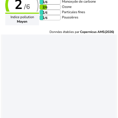
2
Monoxyde de carbone
1
/6
/6
Ozone
2
/6
Particules fines
1
/6
Indice pollution
Poussières
1
/6
Moyen
Données établies par
Copernicus AMS(2026)