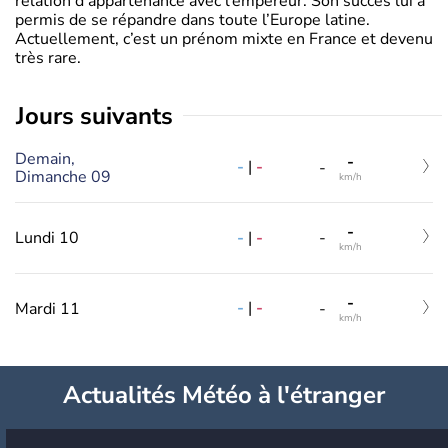
relation d’appartenance avec l’empereur. Son succès lui a
permis de se répandre dans toute l’Europe latine.
Actuellement, c’est un prénom mixte en France et devenu
très rare.
jours suivants
Demain,
-
-
|
-
-
Dimanche 09
km/h
-
-
|
-
Lundi 10
-
km/h
-
-
|
-
Mardi 11
-
km/h
Actualités Météo à l'étranger