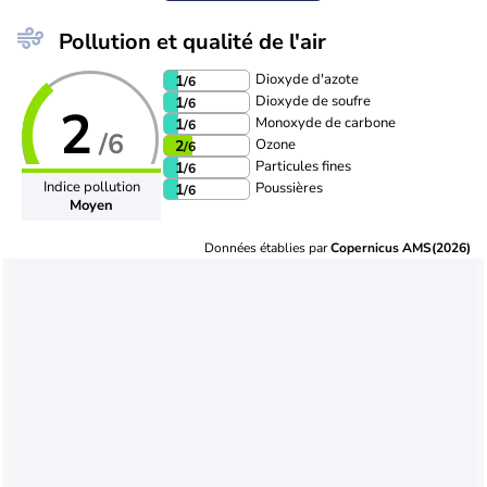
Pollution et qualité de l'air
Dioxyde d'azote
1
/6
Dioxyde de soufre
1
/6
2
Monoxyde de carbone
1
/6
/6
Ozone
2
/6
Particules fines
1
/6
Indice pollution
Poussières
1
/6
Moyen
Données établies par
Copernicus AMS(2026)