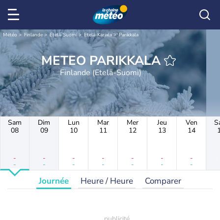
Météo
Finlande
Etelä-Suomi
Etelä-Karjala
Parikkala
METEO PARIKKALA
Finlande (Etelä-Suomi)
Sam
Dim
Lun
Mar
Mer
Jeu
Ven
S
08
09
10
11
12
13
14
-
-
-
-
-
-
-
-
-
-
-
-
-
-
Journée
Heure / Heure
Comparer