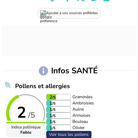
Ajouter à vos sources préférées
Infos SANTÉ
Pollens et allergies
Graminées
2
/5
Ambroisies
1
/5
2
Aulne
1
/5
/5
Armoises
1
/5
Bouleau
1
/5
Indice pollinique
Olivier
1
/5
Faible
Voir tous les pollens