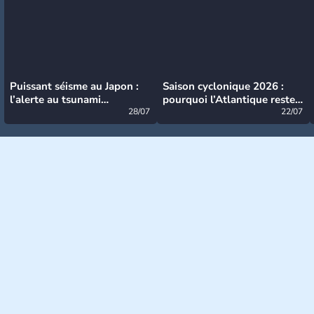
Puissant séisme au Japon :
Saison cyclonique 2026 :
l’alerte au tsunami
pourquoi l’Atlantique reste
désormais levée
28/07
très calme à ce stade ?
22/07