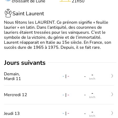
croissant de Lune
21h50
Saint Laurent
Nous fêtons les LAURENT. Ce prénom signifie « feuille
laurier » en latin. Dans l’antiquité, des couronnes de
lauriers étaient tressées pour les vainqueurs. C’est le
symbole de la victoire, du génie et de l’immortalité.
Laurent réapparait en Italie au 15e siècle. En France, son
succès dure de 1965 à 1975. Depuis, il se fait rare.
jours suivants
Demain,
-
-
|
-
-
Mardi 11
km/h
-
-
|
-
Mercredi 12
-
km/h
-
-
|
-
Jeudi 13
-
km/h