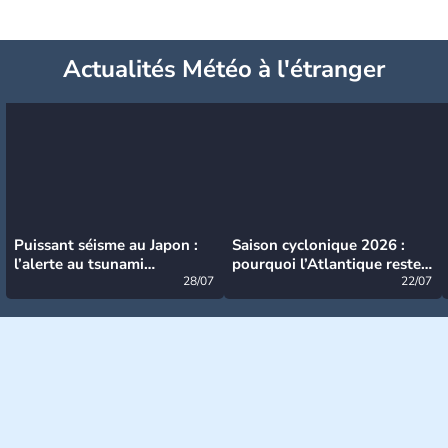
Actualités Météo à l'étranger
Puissant séisme au Japon :
Saison cyclonique 2026 :
l’alerte au tsunami
pourquoi l’Atlantique reste
désormais levée
28/07
très calme à ce stade ?
22/07