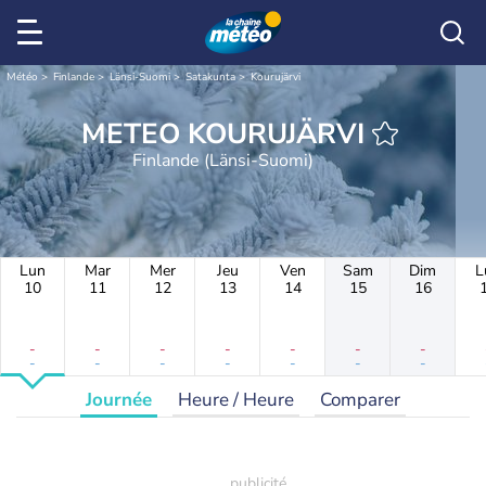
Météo
Finlande
Länsi-Suomi
Satakunta
Kourujärvi
METEO KOURUJÄRVI
Finlande (Länsi-Suomi)
Lun
Mar
Mer
Jeu
Ven
Sam
Dim
L
10
11
12
13
14
15
16
-
-
-
-
-
-
-
-
-
-
-
-
-
-
Journée
Heure / Heure
Comparer