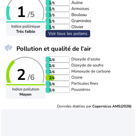
Aulne
1
/5
1
Armoises
1
/5
/5
Bouleau
1
/5
Graminées
1
/5
Indice pollinique
Olivier
1
/5
Très faible
Voir tous les pollens
Pollution et qualité de l'air
Dioxyde d'azote
1
/6
Dioxyde de soufre
1
/6
2
Monoxyde de carbone
1
/6
/6
Ozone
2
/6
Particules fines
1
/6
Indice pollution
Poussières
1
/6
Moyen
Données établies par
Copernicus AMS(2026)