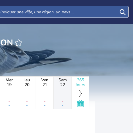
TION
Mer
Jeu
Ven
Sam
365
19
20
21
22
Jours
-
-
-
-
-
-
-
-