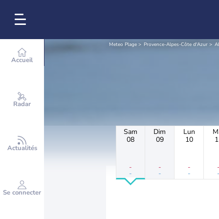
Meteo Plage
Provence-Alpes-Côte d'Azur
A
Accueil
Radar
Sam
Dim
Lun
M
08
09
10
1
Actualités
-
-
-
-
-
-
Se connecter