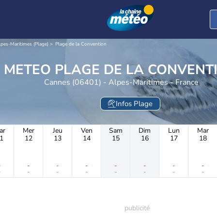
lpes-Maritimes (Plage)
Plage de la Convention
METEO PLAGE DE LA CONVEN
Cannes (06401) - Alpes-Maritimes - France
Infos Plage
ar
Mer
Jeu
Ven
Sam
Dim
Lun
Mar
1
12
13
14
15
16
17
18
-
-
-
-
-
-
-
-
-
-
-
-
-
-
-
-