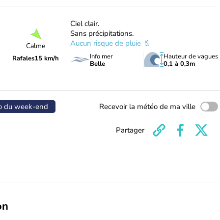
Ciel clair.
Sans précipitations.
Aucun risque de pluie
Calme
Info mer
Hauteur de vagues
Rafales
15 km/h
Belle
0,1 à 0,3m
o du week-end
Recevoir la météo de ma ville
Partager
on