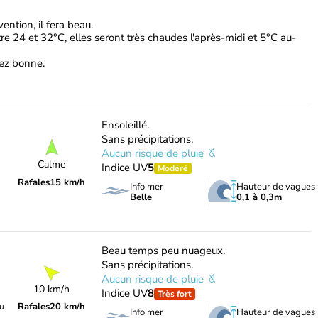
ention, il fera beau.
re 24 et 32°C, elles seront très chaudes l'après-midi et 5°C au-
ssez bonne.
Ensoleillé.
Sans précipitations.
Aucun risque de pluie
Calme
Indice UV
5
Modéré
Rafales
15 km/h
Info mer
Hauteur de vagues
Belle
0,1 à 0,3m
Beau temps peu nuageux.
Sans précipitations.
Aucun risque de pluie
10 km/h
Indice UV
8
Très fort
Rafales
20 km/h
du
Info mer
Hauteur de vagues