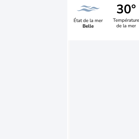
30°
Températur
État de la mer
de la mer
Belle