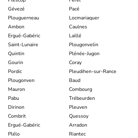
Gévezé
Pacé
Plouguerneau
Locmariaquer
Ambon
Caulnes
Ergué-Gabéric
Laillé
Saint-Lunaire
Plougonvelin
Quintin
Plénée-Jugon
Gourin
Coray
Pordic
Pleudihen-sur-Rance
Plougonven
Baud
Mauron
Combourg
Pabu
Trébeurden
Dirinon
Pleuven
Combrit
Quessoy
Ergué-Gabéric
Arradon
Plélo
Riantec