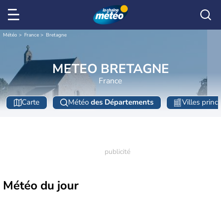
Météo
France
Bretagne
METEO BRETAGNE
France
Carte
Météo
des Départements
Villes princ
Météo
du jour