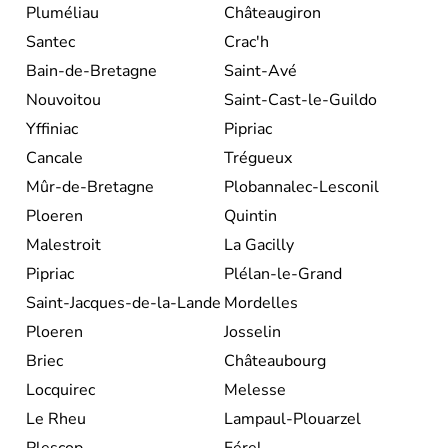
Pluméliau
Châteaugiron
Santec
Crac'h
Bain-de-Bretagne
Saint-Avé
Nouvoitou
Saint-Cast-le-Guildo
Yffiniac
Pipriac
Cancale
Trégueux
Mûr-de-Bretagne
Plobannalec-Lesconil
Ploeren
Quintin
Malestroit
La Gacilly
Pipriac
Plélan-le-Grand
Saint-Jacques-de-la-Lande
Mordelles
Ploeren
Josselin
Briec
Châteaubourg
Locquirec
Melesse
Le Rheu
Lampaul-Plouarzel
Plescop
Férel