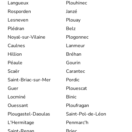
Langueux
Plouhinec
Rosporden
Janzé
Lesneven
Plouay
Plédran
Belz
Noyal-sur-Vilaine
Plogonnec
Caulnes
Lanmeur
Hillion
Bréhan
Péaule
Gourin
Scaër
Carantec
Saint-Briac-sur-Mer
Pordic
Guer
Plouescat
Locminé
Binic
Ouessant
Ploufragan
Plougastel-Daoulas
Saint-Pol-de-Léon
L'Hermitage
Penmarc'h
Saint-Renan
Briec