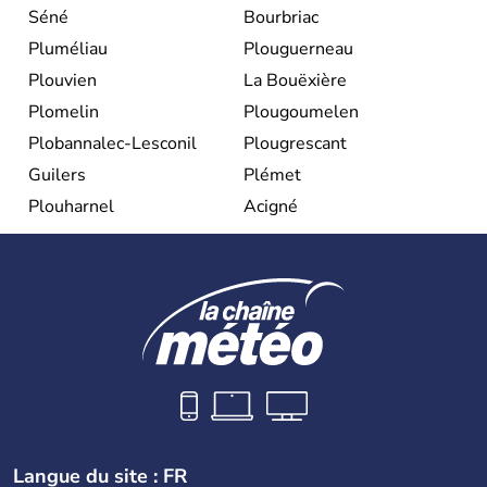
Séné
Bourbriac
Pluméliau
Plouguerneau
Plouvien
La Bouëxière
Plomelin
Plougoumelen
Plobannalec-Lesconil
Plougrescant
Guilers
Plémet
Plouharnel
Acigné
Langue du site : FR