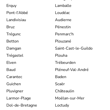
Erquy
Lamballe
Pont-l'Abbé
Loudéac
Landivisiau
Audierne
Bruz
Pénestin
Trégunc
Penmarc'h
Betton
Plouzané
Damgan
Saint-Cast-le-Guildo
Trégastel
Plouha
Elven
Trébeurden
Baud
Pléneuf-Val-André
Carantec
Baden
Guichen
Scaër
Pluvigner
Châteaulin
Larmor-Plage
Moëlan-sur-Mer
Dol-de-Bretagne
Loctudy