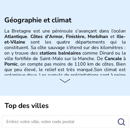
Géographie et climat
La Bretagne est une péninsule s'avançant dans l’océan
Atlantique
.
Côtes d'Armor, Finistère, Morbihan
et
Ille-
et-Vilaine
sont les quatre départements qui la
constituent. Sa côte sauvage s’étend sur des kilomètres :
on y trouve des
stations balnéaires
comme Dinard ou la
ville fortifiée de Saint-Malo sur la Manche. De
Cancale
à
Pornic
, on compte pas moins de 1100 km de côtes. Bien
que peu élevé, le relief est très marqué.Son climat est
océanique doux. Les cumuls de précipitations sont à peine
plus élevés que la moyenne française. Les
monts d'Arrée
connaissent davantage de précipitations. Sur le littoral
sud, de Lorient à Pornic, l'ensoleillement est supérieur à
deux mille heures par an.
Top des villes
Histoire et administration
Les premières traces de son existence remontent à la
Préhistoir
e, mais c'est vers le milieu du IIIème millénaire