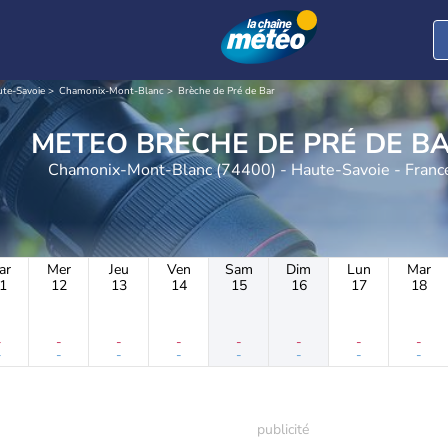
te-Savoie
Chamonix-Mont-Blanc
Brèche de Pré de Bar
METEO BRÈCHE DE PRÉ DE B
Chamonix-Mont-Blanc (74400) - Haute-Savoie - Franc
ar
Mer
Jeu
Ven
Sam
Dim
Lun
Mar
1
12
13
14
15
16
17
18
-
-
-
-
-
-
-
-
-
-
-
-
-
-
-
-