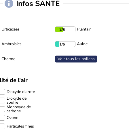
Infos SANTÉ
Urticacées
Plantain
2
/5
Ambroisies
Aulne
1
/5
Charme
Voir tous les pollens
ité de l'air
Dioxyde d'azote
Dioxyde de
soufre
Monoxyde de
carbone
Ozone
Particules fines