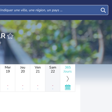
AR
e
Mer
Jeu
Ven
Sam
365
19
20
21
22
Jours
-
-
-
-
-
-
-
-