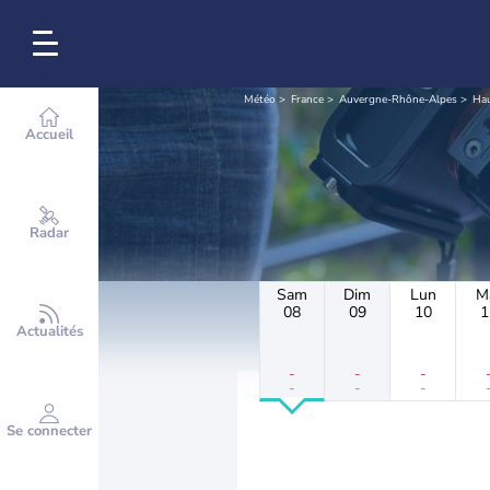
Météo
France
Auvergne-Rhône-Alpes
Hau
Accueil
Radar
Sam
Dim
Lun
M
08
09
10
1
Actualités
-
-
-
-
-
-
Se connecter