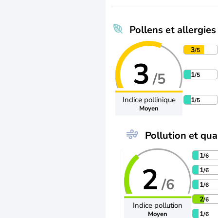
Pollens et allergies
3
/5
3
/5
1
/5
Indice pollinique
1
/5
Moyen
Pollution et qual
1
/6
2
1
/6
/6
1
/6
2
/6
Indice pollution
1
Moyen
/6