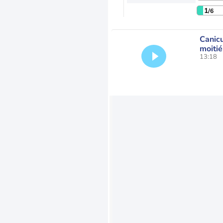
1
/6
Canicu
moitié
13:18