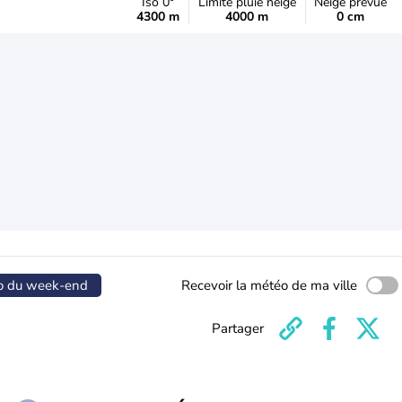
Iso 0°
Limite pluie neige
Neige prévue
4300 m
4000 m
0 cm
o du week-end
Recevoir la météo de ma ville
Partager