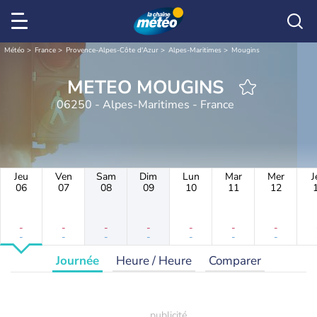
Météo
France
Provence-Alpes-Côte d'Azur
Alpes-Maritimes
Mougins
METEO MOUGINS
06250 - Alpes-Maritimes - France
Jeu
Ven
Sam
Dim
Lun
Mar
Mer
J
06
07
08
09
10
11
12
-
-
-
-
-
-
-
-
-
-
-
-
-
-
Journée
Heure / Heure
Comparer