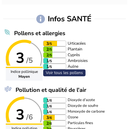
Infos SANTÉ
Pollens et allergies
Urticacées
3
/5
Plantain
2
/5
3
Cyprès
2
/5
/5
Ambroisies
1
/5
Aulne
1
/5
Indice pollinique
Voir tous les pollens
Moyen
Pollution et qualité de l'air
Dioxyde d'azote
1
/6
Dioxyde de soufre
1
/6
3
Monoxyde de carbone
1
/6
/6
Ozone
3
/6
Particules fines
2
/6
Indice pollution
Poussières