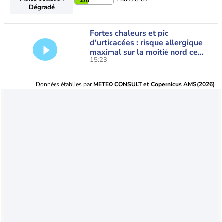
2
/6
Dégradé
Fortes chaleurs et pic
d'urticacées : risque allergique
maximal sur la moitié nord ce
15:23
vendredi
Données établies par
METEO CONSULT et Copernicus AMS(2026)