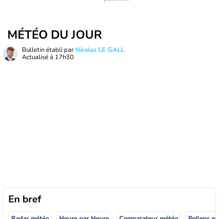
MÉTÉO DU JOUR
Bulletin établi par
Nicolas LE GALL
Actualisé à
17h30
En bref
Radar météo
Heure par Heure
Comparateur météo
Pollens et