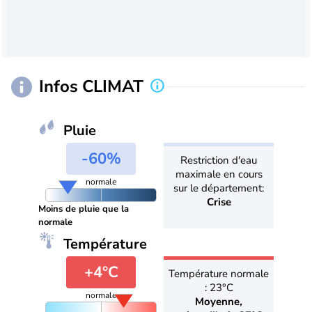
Infos CLIMAT
Pluie
-60%
Restriction d'eau
maximale en cours
normale
sur le département:
Crise
Moins de pluie que la
normale
Température
+4°C
Température normale
: 23°C
normale
Moyenne,