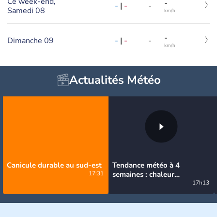
Ce week-end,
-
-
|
-
-
Samedi 08
km/h
-
Dimanche 09
-
|
-
-
km/h
Actualités Météo
Canicule durable au sud-est
Tendance météo à 4
17:31
semaines : chaleur
prédominante jusqu'en
17h13
septembre