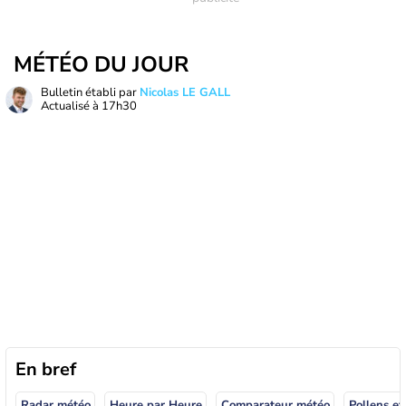
MÉTÉO DU JOUR
Bulletin établi par
Nicolas LE GALL
Actualisé à
17h30
En bref
Radar météo
Heure par Heure
Comparateur météo
Pollens et