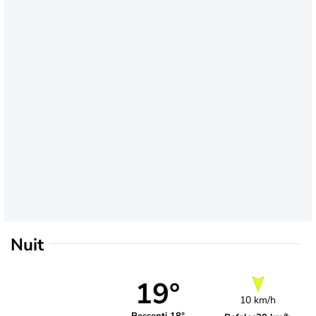
Nuit
19°
10 km/h