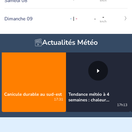
Samedi 08
km/h
-
-
|
-
Dimanche 09
-
km/h
Actualités Météo
Canicule durable au sud-est
Tendance météo à 4
17:31
semaines : chaleur
prédominante jusqu'en
17h13
septembre