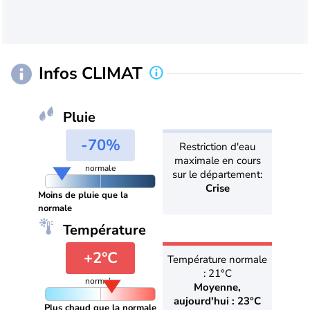
Infos CLIMAT
Pluie
-70%
Restriction d'eau
maximale en cours
normale
sur le département:
Crise
Moins de pluie que la
normale
Température
+2°C
Température normale
: 21°C
normale
Moyenne,
aujourd'hui : 23°C
Plus chaud que la normale