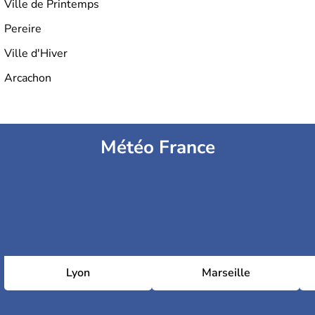
Ville de Printemps
points essentiels fréquentés dans la région par les
pèlerins.
Pereire
Ville d'Hiver
Arcachon
Météo France
Lyon
Marseille