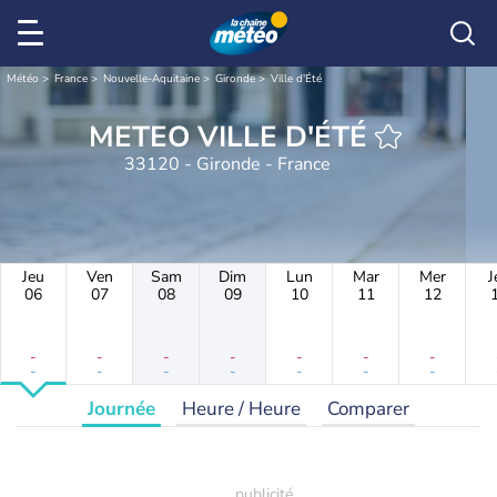
Météo
France
Nouvelle-Aquitaine
Gironde
Ville d'Été
METEO VILLE D'ÉTÉ
33120 - Gironde - France
Jeu
Ven
Sam
Dim
Lun
Mar
Mer
J
06
07
08
09
10
11
12
-
-
-
-
-
-
-
-
-
-
-
-
-
-
Journée
Heure / Heure
Comparer