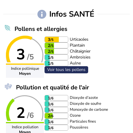
Infos SANTÉ
Pollens et allergies
Urticacées
3
/5
Plantain
2
/5
3
Châtaignier
2
/5
/5
Ambroisies
1
/5
Aulne
1
/5
Indice pollinique
Voir tous les pollens
Moyen
Pollution et qualité de l'air
Dioxyde d'azote
1
/6
Dioxyde de soufre
1
/6
2
Monoxyde de carbone
1
/6
/6
Ozone
2
/6
Particules fines
1
/6
Indice pollution
Poussières
1
/6
Moyen