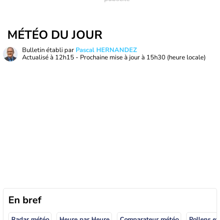
MÉTÉO DU JOUR
Bulletin établi par
Pascal HERNANDEZ
Actualisé à
12h15
- Prochaine mise à jour à
15h30
(heure locale)
En bref
Radar météo
Heure par Heure
Comparateur météo
Pollens et