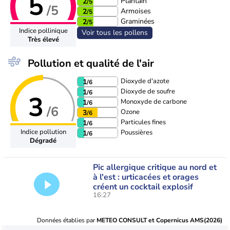
5
Plantain
2
/5
/5
Armoises
2
/5
Graminées
2
/5
Indice pollinique
Voir tous les pollens
Très élevé
Pollution et qualité de l'air
Dioxyde d'azote
1
/6
Dioxyde de soufre
1
/6
3
Monoxyde de carbone
1
/6
/6
Ozone
3
/6
Particules fines
1
/6
Indice pollution
Poussières
1
/6
Dégradé
Pic allergique critique au nord et
à l'est : urticacées et orages
créent un cocktail explosif
16:27
Données établies par
METEO CONSULT et Copernicus AMS(2026)