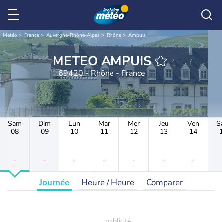
Météo
France
Auvergne-Rhône-Alpes
Rhône
Ampuis
METEO AMPUIS
69420 - Rhône - France
Sam
Dim
Lun
Mar
Mer
Jeu
Ven
S
08
09
10
11
12
13
14
-
-
-
-
-
-
-
-
-
-
-
-
-
-
Journée
Heure / Heure
Comparer