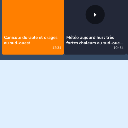
Canicule durable et orages
Météo aujourd'hui : très
au sud-ouest
fortes chaleurs au sud-ouest
12:34
avant des orages, jusqu'à
10h54
39°C