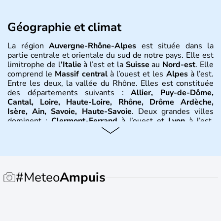
Géographie et climat
La région
Auvergne-Rhône-Alpes
est située dans la
partie centrale et orientale du sud de notre pays. Elle est
limitrophe de l
’Italie
à l’est et la
Suisse
au
Nord-est
. Elle
comprend le
Massif central
à l’ouest et les
Alpes
à l’est.
Entre les deux, la vallée du Rhône. Elles est constituée
des départements suivants :
Allier, Puy-de-Dôme,
Cantal, Loire, Haute-Loire, Rhône, Drôme Ardèche,
Isère, Ain, Savoie, Haute-Savoie
. Deux grandes villes
dominent :
Clermont-Ferrand
à l’ouest et
Lyon
à l’est.
D’autres villes ont une réelle importance dans la région
dans le maintien du tissu économique :
Vichy, Aurillac,
Moulins, Grenoble, Roanne, Chambéry, Annecy
par
exemple. La région est bordée au Nord-Est par le climat
continental, au Nord-Ouest par le climat océanique, au
#Meteo
Ampuis
Sud-Est par le climat méditerranéen.
Histoire et administration
L'
Auvergne
doit son nom au peuple gaulois des