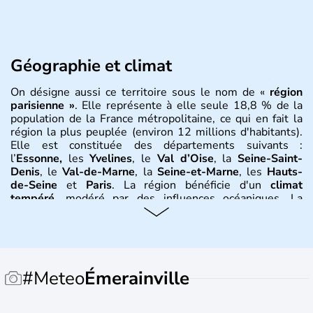
Géographie et climat
On désigne aussi ce territoire sous le nom de «
région
parisienne »
. Elle représente à elle seule 18,8 % de la
population de la France métropolitaine, ce qui en fait la
région la plus peuplée (environ 12 millions d'habitants).
Elle est constituée des départements suivants :
l’
Essonne,
les
Yvelines
, le
Val d’Oise
, la
Seine-Saint-
Denis
, le
Val-de-Marne
, la
Seine-et-Marne
, les
Hauts-
de-Seine
et
Paris
. La région bénéficie d'un
climat
tempéré
, modéré par des influences océaniques. La
température moyenne s'élève à 11 °C et les
précipitations moyennes à 600 mm. La
Seine
et la
Marne
sont les deux fleuves principaux qui traversent la région.
Versailles, Pontoise, Melun, Nanterre, Créteil, Bobigny,
Evry,
sont quelques-unes des villes principales.
#Meteo
Émerainville
Histoire et administration