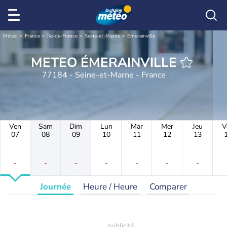
Météo
France
Île-de-France
Seine-et-Marne
Émerainville
METEO ÉMERAINVILLE
77184 - Seine-et-Marne - France
Ven
Sam
Dim
Lun
Mar
Mer
Jeu
V
07
08
09
10
11
12
13
-
-
-
-
-
-
-
-
-
-
-
-
-
-
Journée
Heure / Heure
Comparer