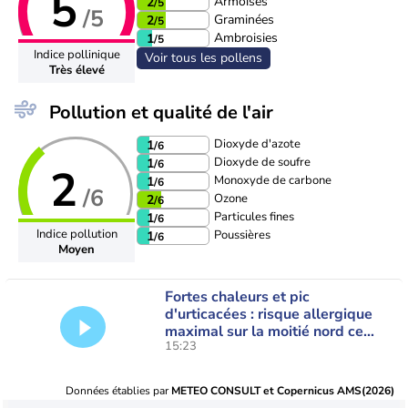
5
Armoises
2
/5
/5
Graminées
2
/5
Ambroisies
1
/5
Indice pollinique
Voir tous les pollens
Très élevé
Pollution et qualité de l'air
Dioxyde d'azote
1
/6
Dioxyde de soufre
1
/6
2
Monoxyde de carbone
1
/6
/6
Ozone
2
/6
Particules fines
1
/6
Indice pollution
Poussières
1
/6
Moyen
Fortes chaleurs et pic
d'urticacées : risque allergique
maximal sur la moitié nord ce
15:23
vendredi
Données établies par
METEO CONSULT et Copernicus AMS(2026)