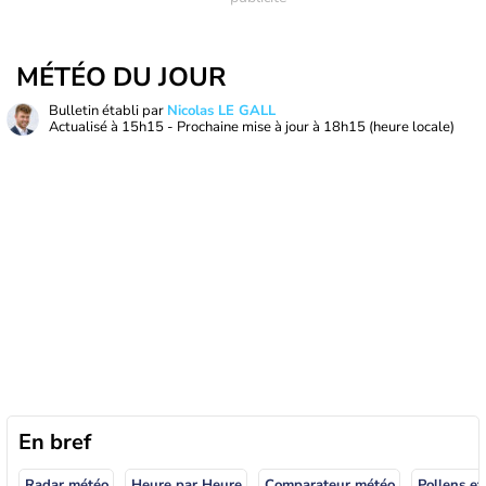
MÉTÉO DU JOUR
Bulletin établi par
Nicolas LE GALL
Actualisé à
15h15
- Prochaine mise à jour à
18h15
(heure locale)
En bref
Radar météo
Heure par Heure
Comparateur météo
Pollens et