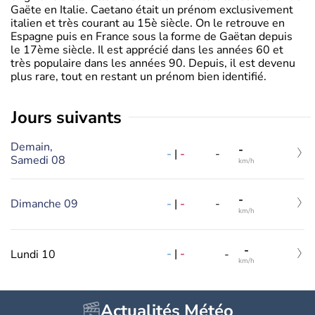
Gaëte en Italie. Caetano était un prénom exclusivement
italien et très courant au 15è siècle. On le retrouve en
Espagne puis en France sous la forme de Gaëtan depuis
le 17ème siècle. Il est apprécié dans les années 60 et
très populaire dans les années 90. Depuis, il est devenu
plus rare, tout en restant un prénom bien identifié.
jours suivants
Demain,
-
-
|
-
-
Samedi 08
km/h
-
Dimanche 09
-
|
-
-
km/h
-
-
|
-
Lundi 10
-
km/h
Actualités Météo