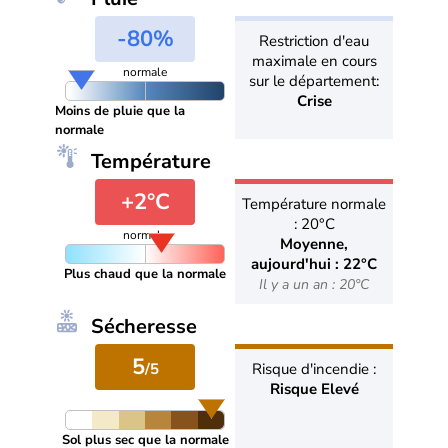
-80%
Restriction d'eau
maximale en cours
normale
sur le département:
Crise
Moins de pluie que la
normale
Température
+2°C
Température normale
: 20°C
normale
Moyenne,
aujourd'hui : 22°C
Plus chaud que la normale
Il y a un an : 20°C
Sécheresse
5
/5
Risque d'incendie :
Risque Elevé
Sol plus sec que la normale