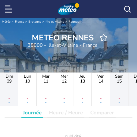
Météo
France
Bretagne
Ille-et-Vilaine
Rennes
METEO RENNES
35000 - Ille-et-Vilaine - France
Dim
Lun
Mar
Mer
Jeu
Ven
Sam
D
09
10
11
12
13
14
15
-
-
-
-
-
-
-
-
-
-
-
-
-
-
Journée
Heure / Heure
Comparer