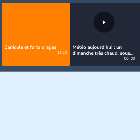
Canicule et forts orages
Météo aujourd'hui : un
19:20
dimanche très chaud, sous
la menace de quelques
00h00
orages