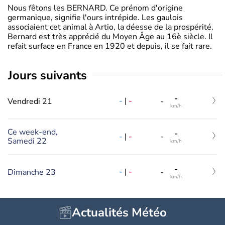
Nous fêtons les BERNARD. Ce prénom d'origine
germanique, signifie l'ours intrépide. Les gaulois
associaient cet animal à Artio, la déesse de la prospérité.
Bernard est très apprécié du Moyen Âge au 16è siècle. Il
refait surface en France en 1920 et depuis, il se fait rare.
jours suivants
-
-
|
-
Vendredi 21
-
km/h
Ce week-end,
-
-
|
-
-
Samedi 22
km/h
-
-
|
-
Dimanche 23
-
km/h
Actualités Météo