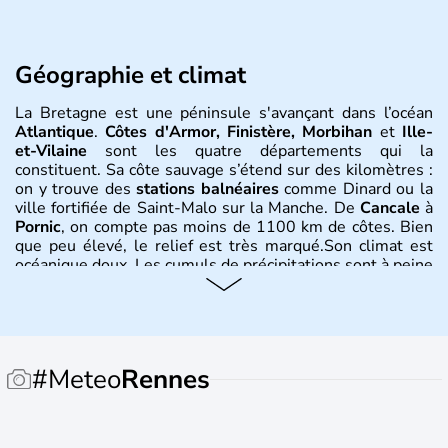
Géographie et climat
La Bretagne est une péninsule s'avançant dans l’océan
Atlantique
.
Côtes d'Armor, Finistère, Morbihan
et
Ille-
et-Vilaine
sont les quatre départements qui la
constituent. Sa côte sauvage s’étend sur des kilomètres :
on y trouve des
stations balnéaires
comme Dinard ou la
ville fortifiée de Saint-Malo sur la Manche. De
Cancale
à
Pornic
, on compte pas moins de 1100 km de côtes. Bien
que peu élevé, le relief est très marqué.Son climat est
océanique doux. Les cumuls de précipitations sont à peine
plus élevés que la moyenne française. Les
monts d'Arrée
connaissent davantage de précipitations. Sur le littoral
sud, de Lorient à Pornic, l'ensoleillement est supérieur à
deux mille heures par an.
#Meteo
Rennes
Histoire et administration
Les premières traces de son existence remontent à la
Préhistoir
e, mais c'est vers le milieu du IIIème millénaire