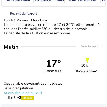
Heure par Heure
Comparateur météo
Pollens et Pollution
Vid
Résumé de l’expert
Lundi à Rennes, il fera beau.
Les températures varieront entre 17 et 30°C, elles seront très
chaudes l'après-midi et 5°C au-dessus de la normale.
La fiabilité de la situation est assez bonne.
Matin
Voir la nuit
17°
10 km/h
Ressenti 15°
Rafales
20 km/h
Ciel variable devenant peu nuageux.
Sans précipitations.
Aucun risque de pluie
Indice UV
3
Modéré