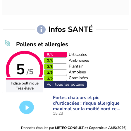
Infos SANTÉ
Pollens et allergies
Urticacées
5
/5
Ambroisies
2
/5
5
Plantain
2
/5
/5
Armoises
2
/5
Graminées
2
/5
Indice pollinique
Voir tous les pollens
Très élevé
Fortes chaleurs et pic
d'urticacées : risque allergique
maximal sur la moitié nord ce
15:23
vendredi
Données établies par
METEO CONSULT et Copernicus AMS(2026)