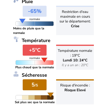
Pluie
-65%
Restriction d'eau
maximale en cours
normale
sur le département:
Crise
Moins de pluie que la
normale
Température
+5°C
Température normale
: 19°C
normale
Lundi 10: 24°C
Il y a un an : 20°C
Plus chaud que la normale
Sécheresse
5
/5
Risque d'incendie :
Risque Elevé
Sol plus sec que la normale