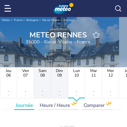
Météo
France
Bretagne
Ille-et-Vilaine
Rennes
METEO RENNES
35000 - Ille-et-Vilaine - France
Jeu
Ven
Sam
Dim
Lun
Mar
Mer
J
06
07
08
09
10
11
12
-
-
-
-
-
-
-
-
-
-
-
-
-
-
Journée
Heure / Heure
Comparer