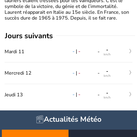
lauriers étaient tressées pour les vainqueurs. C’est le
symbole de la victoire, du génie et de l’immortalité.
Laurent réapparait en Italie au 15e siècle. En France, son
succès dure de 1965 à 1975. Depuis, il se fait rare.
jours suivants
-
-
|
-
Mardi 11
-
km/h
-
-
|
-
Mercredi 12
-
km/h
-
-
|
-
Jeudi 13
-
km/h
Actualités Météo