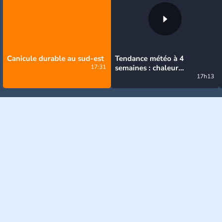
Canicule durable au sud-est
Tendance météo à 4
17:31
semaines : chaleur
prédominante jusqu'en
17h13
septembre