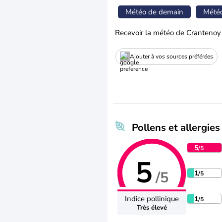
Météo de demain
Mété
Recevoir la météo de Crantenoy
Ajouter à vos sources préférées
Pollens et allergies
5
/5
5
/5
1
/5
Indice pollinique
1
/5
Très élevé