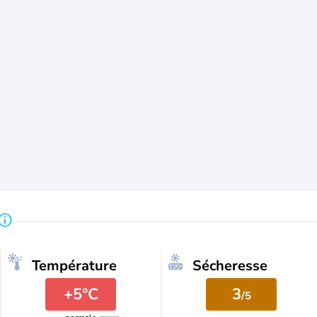
Température
Sécheresse
+5°C
3
/5