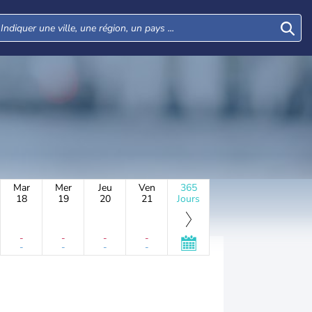
Mar
Mer
Jeu
Ven
365
18
19
20
21
Jours
-
-
-
-
-
-
-
-