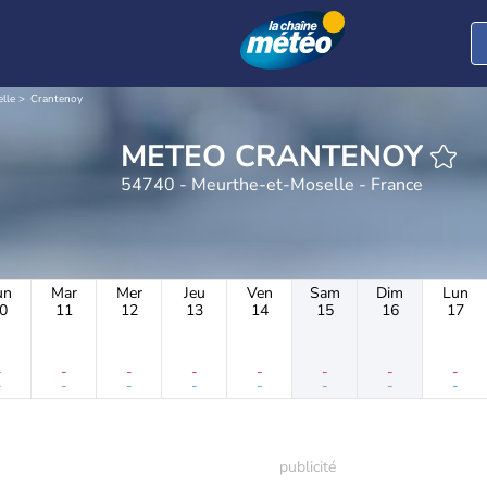
lle
Crantenoy
METEO CRANTENOY
54740 - Meurthe-et-Moselle - France
un
Mar
Mer
Jeu
Ven
Sam
Dim
Lun
0
11
12
13
14
15
16
17
-
-
-
-
-
-
-
-
-
-
-
-
-
-
-
-