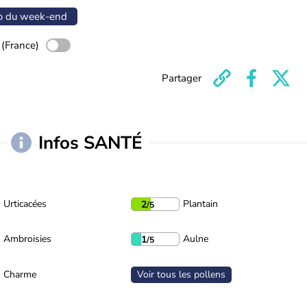
o du week-end
 (France)
Partager
Infos SANTÉ
Urticacées
Plantain
2
/5
Ambroisies
Aulne
1
/5
Charme
Voir tous les pollens