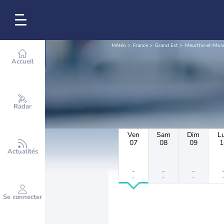
Météo
France
Grand Est
Meurthe-et-Mose
Accueil
Radar
Ven
Sam
Dim
L
07
08
09
1
Actualités
-
-
-
-
-
-
Se connecter