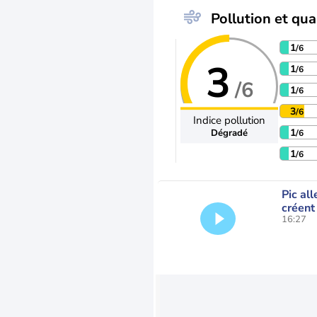
Pollution et qual
1
/6
3
1
/6
/6
1
/6
3
/6
Indice pollution
1
Dégradé
/6
1
/6
Pic all
créent
16:27