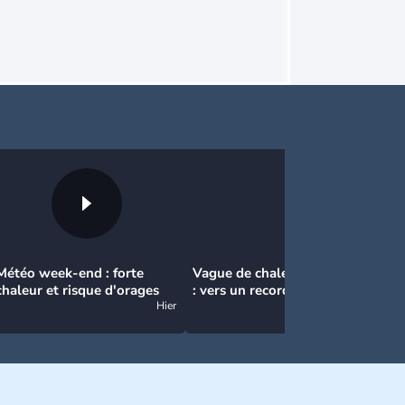
Météo week-end : forte
Vague de chaleur et canicule
No
chaleur et risque d'orages
: vers un record inédit de
: 
Hier
chaleur durable en France
Hier