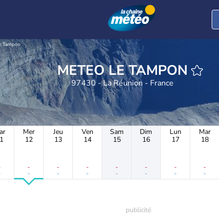
e Tampon
METEO LE TAMPON
97430 - La Réunion - France
ar
Mer
Jeu
Ven
Sam
Dim
Lun
Mar
1
12
13
14
15
16
17
18
-
-
-
-
-
-
-
-
-
-
-
-
-
-
-
-