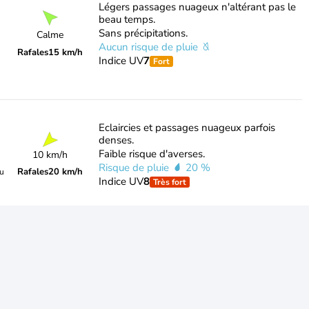
Légers passages nuageux n'altérant pas le
beau temps.
Sans précipitations.
Calme
Aucun risque de pluie
Rafales
15 km/h
Indice UV
7
Fort
Eclaircies et passages nuageux parfois
denses.
Faible risque d'averses.
10 km/h
Risque de pluie
20 %
Rafales
20 km/h
du
Indice UV
8
Très fort