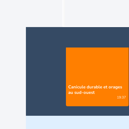
Canicule durable et orages
au sud-ouest
19:37