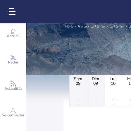
Météo
France
La Réunion
La Réunion
L
Accueil
Radar
Sam
Dim
Lun
M
08
09
10
1
Actualités
-
-
-
-
-
-
Se connecter