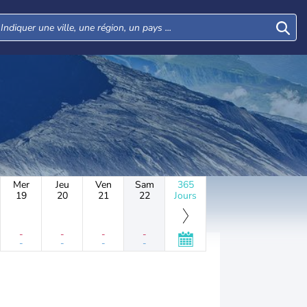
Mer
Jeu
Ven
Sam
365
19
20
21
22
Jours
-
-
-
-
-
-
-
-