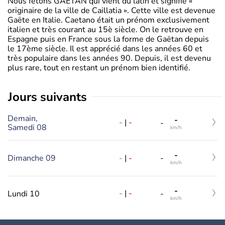
Nous fêtons GAETAN qui vient du latin et signifie «
originaire de la ville de Caillatia ». Cette ville est devenue
Gaëte en Italie. Caetano était un prénom exclusivement
italien et très courant au 15è siècle. On le retrouve en
Espagne puis en France sous la forme de Gaëtan depuis
le 17ème siècle. Il est apprécié dans les années 60 et
très populaire dans les années 90. Depuis, il est devenu
plus rare, tout en restant un prénom bien identifié.
jours suivants
Demain,
-
-
|
-
-
Samedi 08
km/h
-
-
|
-
Dimanche 09
-
km/h
-
-
|
-
Lundi 10
-
km/h