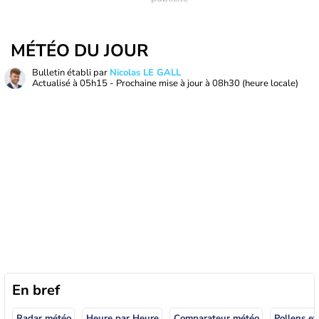
MÉTÉO DU JOUR
Bulletin établi par
Nicolas LE GALL
Actualisé à
05h15
- Prochaine mise à jour à
08h30
(heure locale)
En bref
Radar météo
Heure par Heure
Comparateur météo
Pollens et