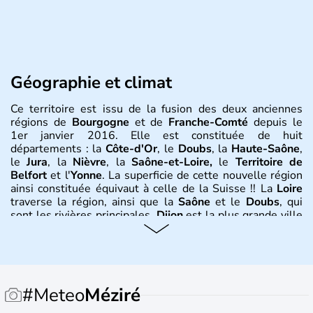
Géographie et climat
Ce territoire est issu de la fusion des deux anciennes
régions de
Bourgogne
et de
Franche-Comté
depuis le
1er janvier 2016. Elle est constituée de huit
départements : la
Côte-d'Or
, le
Doubs
, la
Haute-Saône
,
le
Jura
, la
Nièvre
, la
Saône-et-Loire,
le
Territoire de
Belfort
et l'
Yonne
. La superficie de cette nouvelle région
ainsi constituée équivaut à celle de la Suisse !! La
Loire
traverse la région, ainsi que la
Saône
et le
Doubs
, qui
sont les rivières principales.
Dijon
est la plus grande ville
de cette région.
Besançon, Mâcon, Nevers, Belfort
sont
quelques-unes des autres belles métropoles de ce
territroire au climat continental avec des étés doux et des
hivers froids et neigeux.
#Meteo
Méziré
Histoire et administration