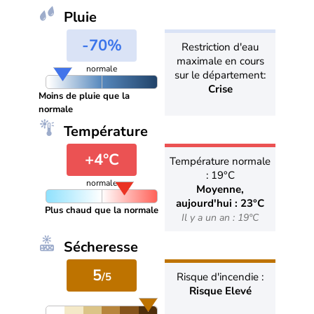
Pluie
-70%
Restriction d'eau
maximale en cours
normale
sur le département:
Crise
Moins de pluie que la
normale
Température
+4°C
Température normale
: 19°C
normale
Moyenne,
aujourd'hui : 23°C
Plus chaud que la normale
Il y a un an : 19°C
Sécheresse
5
/5
Risque d'incendie :
Risque Elevé