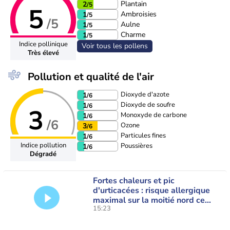
Plantain
2
/5
5
Ambroisies
1
/5
/5
Aulne
1
/5
Charme
1
/5
Indice pollinique
Voir tous les pollens
Très élevé
Pollution et qualité de l'air
Dioxyde d'azote
1
/6
Dioxyde de soufre
1
/6
3
Monoxyde de carbone
1
/6
/6
Ozone
3
/6
Particules fines
1
/6
Indice pollution
Poussières
1
/6
Dégradé
Fortes chaleurs et pic
d'urticacées : risque allergique
maximal sur la moitié nord ce
15:23
vendredi