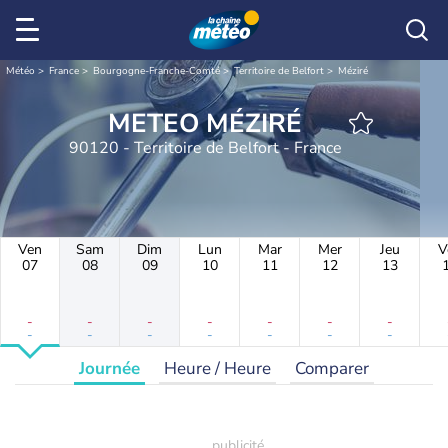
Météo
France
Bourgogne-Franche-Comté
Territoire de Belfort
Méziré
METEO MÉZIRÉ
90120 - Territoire de Belfort - France
Ven
Sam
Dim
Lun
Mar
Mer
Jeu
V
07
08
09
10
11
12
13
-
-
-
-
-
-
-
-
-
-
-
-
-
-
Journée
Heure / Heure
Comparer