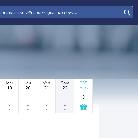
Mer
Jeu
Ven
Sam
365
19
20
21
22
Jours
-
-
-
-
-
-
-
-