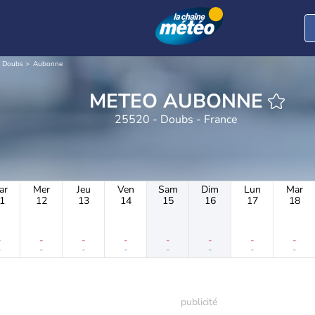
Doubs
Aubonne
METEO AUBONNE
25520 - Doubs - France
ar
Mer
Jeu
Ven
Sam
Dim
Lun
Mar
1
12
13
14
15
16
17
18
-
-
-
-
-
-
-
-
-
-
-
-
-
-
-
-