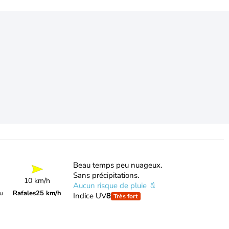
Beau temps peu nuageux.
Sans précipitations.
10 km/h
Aucun risque de pluie
Rafales
25 km/h
du
Indice UV
8
Très fort