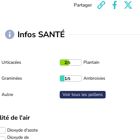
Partager
Infos SANTÉ
Urticacées
Plantain
2
/5
Graminées
Ambroisies
1
/5
Aulne
Voir tous les pollens
ité de l'air
Dioxyde d'azote
Dioxyde de