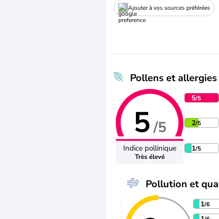
Ajouter à vos sources préférées
Pollens et allergies
5
/5
5
/5
2
/5
Indice pollinique
1
/5
Très élevé
Pollution et qual
1
/6
1