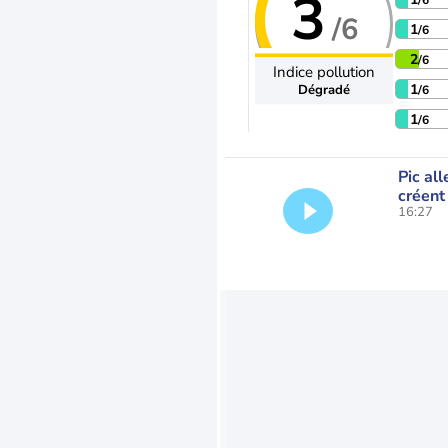
3
/6
/6
1
/6
2
/6
Indice pollution
1
Dégradé
/6
1
/6
Pic all
créent
16:27