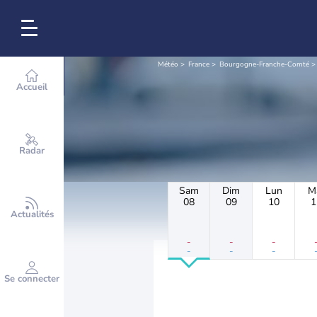
Météo
France
Bourgogne-Franche-Comté
Accueil
Radar
Sam
Dim
Lun
M
08
09
10
1
Actualités
-
-
-
-
-
-
Se connecter