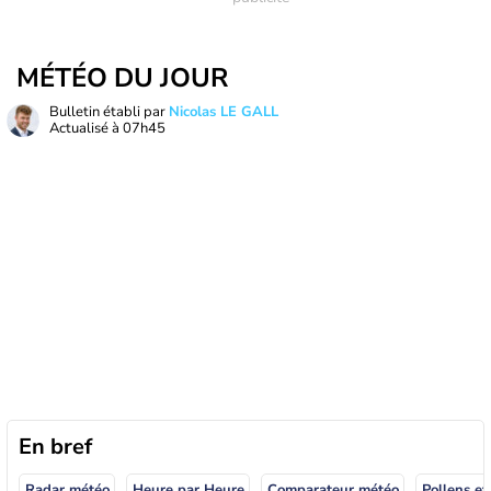
MÉTÉO DU JOUR
Bulletin établi par
Nicolas LE GALL
Actualisé à
07h45
En bref
Radar météo
Heure par Heure
Comparateur météo
Pollens et