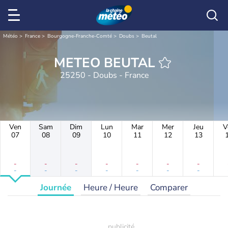
Météo
France
Bourgogne-Franche-Comté
Doubs
Beutal
METEO BEUTAL
25250 - Doubs - France
Ven
Sam
Dim
Lun
Mar
Mer
Jeu
V
07
08
09
10
11
12
13
-
-
-
-
-
-
-
-
-
-
-
-
-
-
Journée
Heure / Heure
Comparer