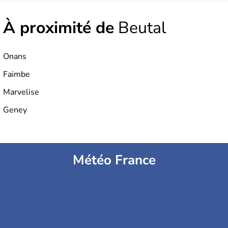
une partie de la
Champagne
et de l
’Orléanais
. La fusion
des deux entités est effective depuis le 1er janvier 2016.
À proximité de
Beutal
Onans
Faimbe
Marvelise
Geney
Météo France