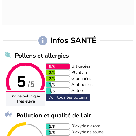
Infos SANTÉ
Pollens et allergies
Urticacées
5
/5
Plantain
2
/5
5
Graminées
2
/5
/5
Ambroisies
1
/5
Aulne
1
/5
Indice pollinique
Voir tous les pollens
Très élevé
Pollution et qualité de l'air
Dioxyde d'azote
1
/6
Dioxyde de soufre
1
/6