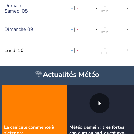
Demain,
-
-
|
-
-
Samedi 08
km/h
-
-
|
-
Dimanche 09
-
km/h
-
-
|
-
Lundi 10
-
km/h
Actualités Météo
La canicule commence à
Météo demain : très fortes
s'étendre
chaleurs au sud-ouest avant