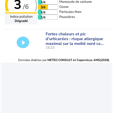
3
Monoxyde de carbone
1
/6
/6
Ozone
3
/6
Particules fines
1
/6
Indice pollution
Poussières
1
/6
Dégradé
Fortes chaleurs et pic
d'urticacées : risque allergique
maximal sur la moitié nord ce
15:23
vendredi
Données établies par
METEO CONSULT et Copernicus AMS(2026)