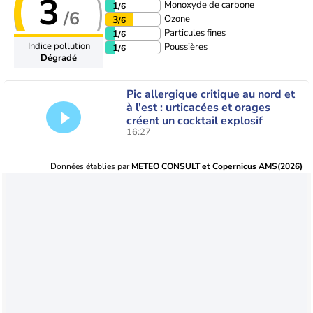
3
Monoxyde de carbone
1
/6
/6
Ozone
3
/6
Particules fines
1
/6
Indice pollution
Poussières
1
/6
Dégradé
Pic allergique critique au nord et
à l'est : urticacées et orages
créent un cocktail explosif
16:27
Données établies par
METEO CONSULT et Copernicus AMS(2026)