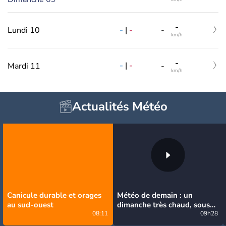
-
-
|
-
Lundi 10
-
km/h
-
-
|
-
Mardi 11
-
km/h
Actualités Météo
Canicule durable et orages
Météo de demain : un
au sud-ouest
dimanche très chaud, sous
08:11
la menace de quelques
09h28
orages