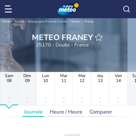
Météo
France
Bourgogne-Franche-Comté
Doubs
Franey
METEO FRANEY
25170 - Doubs - France
Sam
Dim
Lun
Mar
Mer
Jeu
Ven
S
08
09
10
11
12
13
14
-
-
-
-
-
-
-
-
-
-
-
-
-
-
Journée
Heure / Heure
Comparer