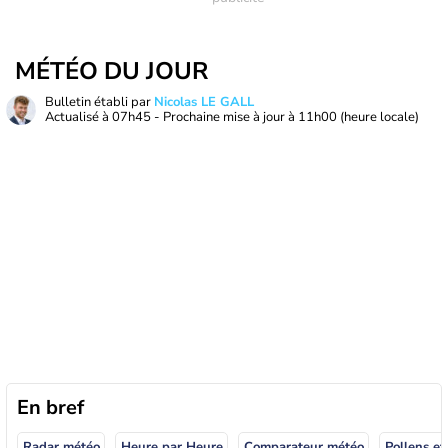
MÉTÉO DU JOUR
Bulletin établi par
Nicolas LE GALL
Actualisé à
07h45
- Prochaine mise à jour à
11h00
(heure locale)
En bref
Radar météo
Heure par Heure
Comparateur météo
Pollens et