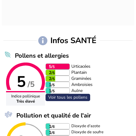
Infos SANTÉ
Pollens et allergies
Urticacées
5
/5
Plantain
2
/5
5
Graminées
2
/5
/5
Ambroisies
1
/5
Aulne
1
/5
Indice pollinique
Voir tous les pollens
Très élevé
Pollution et qualité de l'air
Dioxyde d'azote
1
/6
Dioxyde de soufre
1
/6