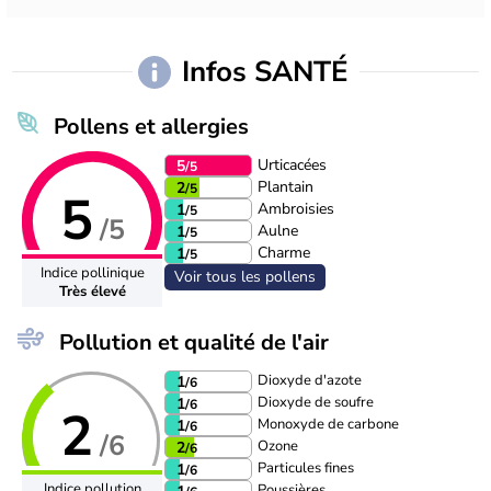
Infos SANTÉ
Pollens et allergies
Urticacées
5
/5
Plantain
2
/5
5
Ambroisies
1
/5
/5
Aulne
1
/5
Charme
1
/5
Indice pollinique
Voir tous les pollens
Très élevé
Pollution et qualité de l'air
Dioxyde d'azote
1
/6
Dioxyde de soufre
1
/6
2
Monoxyde de carbone
1
/6
/6
Ozone
2
/6
Particules fines
1
/6
Indice pollution
Poussières