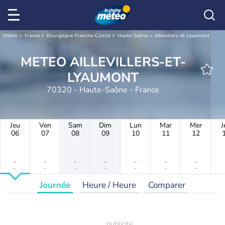
Météo
France
Bourgogne-Franche-Comté
Haute-Saône
Aillevillers-et-Lyaumont
METEO AILLEVILLERS-ET-
LYAUMONT
70320 - Haute-Saône - France
Jeu
Ven
Sam
Dim
Lun
Mar
Mer
J
06
07
08
09
10
11
12
-
-
-
-
-
-
-
-
-
-
-
-
-
-
Journée
Heure / Heure
Comparer