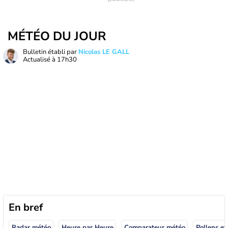
MÉTÉO DU JOUR
Bulletin établi par
Nicolas LE GALL
Actualisé à
17h30
En bref
Radar météo
Heure par Heure
Comparateur météo
Pollens et