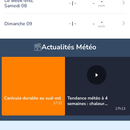
Ce week-end,
-
-
|
-
-
Samedi 08
km/h
-
-
|
-
Dimanche 09
-
km/h
Actualités Météo
Canicule durable au sud-est
Tendance météo à 4
17:31
semaines : chaleur
prédominante jusqu'en
17h13
septembre