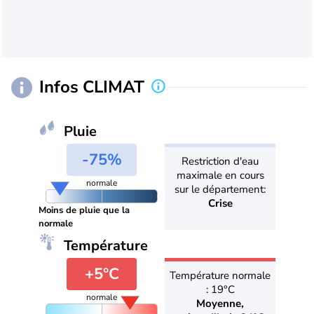
Infos CLIMAT
Pluie
-75%
Restriction d'eau
maximale en cours
normale
sur le département:
Crise
Moins de pluie que la
normale
Température
+5°C
Température normale
: 19°C
normale
Moyenne,