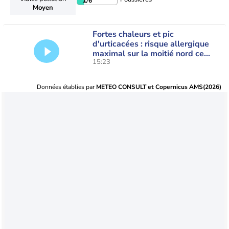
1
/6
Moyen
Fortes chaleurs et pic
d'urticacées : risque allergique
maximal sur la moitié nord ce
15:23
vendredi
Données établies par
METEO CONSULT et Copernicus AMS(2026)