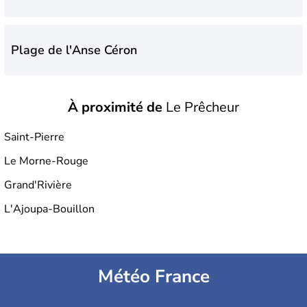
Plage de l'Anse Céron
À proximité de
Le Prêcheur
Plage de la Charmeuse
Saint-Pierre
Le Morne-Rouge
Plage du Prêcheur
Grand'Rivière
L'Ajoupa-Bouillon
Météo France