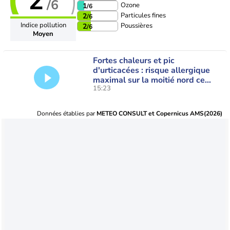
2
/6
Ozone
1
/6
Particules fines
2
/6
Indice pollution
Poussières
2
/6
Moyen
Fortes chaleurs et pic
d'urticacées : risque allergique
maximal sur la moitié nord ce
15:23
vendredi
Données établies par
METEO CONSULT et Copernicus AMS(2026)