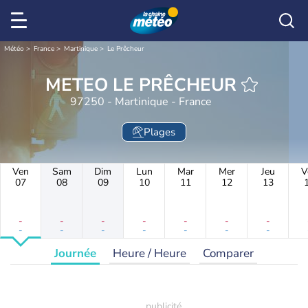
Météo
France
Martinique
Le Prêcheur
METEO LE PRÊCHEUR
97250 - Martinique - France
Plages
Ven
Sam
Dim
Lun
Mar
Mer
Jeu
V
07
08
09
10
11
12
13
-
-
-
-
-
-
-
-
-
-
-
-
-
-
Journée
Heure / Heure
Comparer