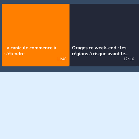
La canicule commence à
Orages ce week-end : les
s'étendre
régions à risque avant le
11:48
retour de la canicule
12h16