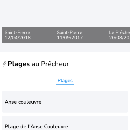
esclaves noirs provenant des côtes de l'Afrique. Après
avoir été deux fois récupérée par les anglais, l'île devient
définitivement française à partir de 1816.
Saint-Pierre
Saint-Pierre
Le Prêche
12/04/2018
11/09/2017
20/08/20
Plages
au Prêcheur
Plages
Anse couleuvre
Plage de l'Anse Couleuvre