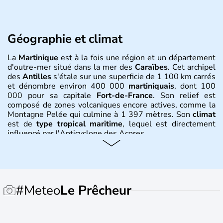
Géographie et climat
La
Martinique
est à la fois une région et un département
d'outre-mer situé dans la mer des
Caraïbes
. Cet archipel
des
Antilles
s'étale sur une superficie de 1 100 km carrés
et dénombre environ 400 000
martiniquais
, dont 100
000 pour sa capitale
Fort-de-France
. Son relief est
composé de zones volcaniques encore actives, comme la
Montagne Pelée qui culmine à 1 397 mètres. Son
climat
est de
type tropical maritime
, lequel est directement
influencé par l'Anticyclone des Açores.
Histoire et administration
Les plus anciennes traces de peuplement de la
Martinique
remontent au Ier siècle avec les amérindiens.
#Meteo
Le Prêcheur
Christophe Colomb découvre l'île en 1502 lors de son
quatrième voyage vers les Indes et la première colonie
française s'installe en 1635. La
Martinique
se développe
avec la culture de la canne à sucre et déporte des