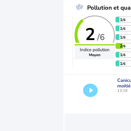
Pollution et qual
1
/6
2
1
/6
/6
1
/6
2
/6
Indice pollution
1
Moyen
/6
1
/6
Canicu
moitié
13:18