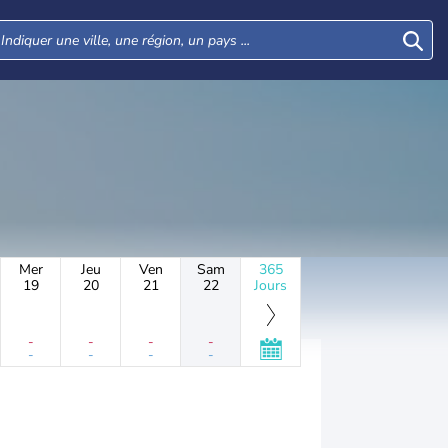
Mer
Jeu
Ven
Sam
365
19
20
21
22
Jours
-
-
-
-
-
-
-
-