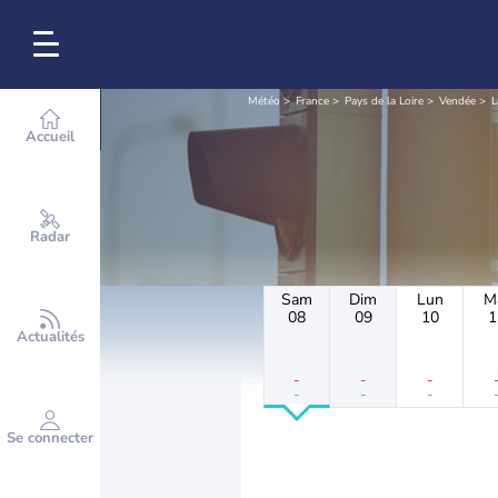
Météo
France
Pays de la Loire
Vendée
L
Accueil
Radar
Sam
Dim
Lun
M
08
09
10
1
Actualités
-
-
-
-
-
-
Se connecter