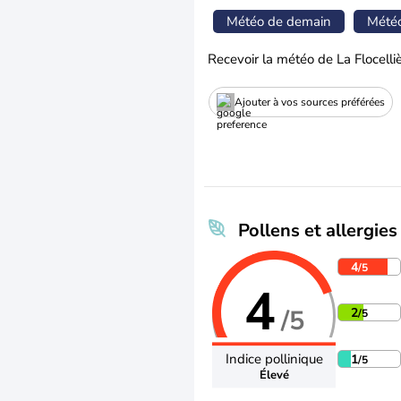
Météo de demain
Mété
Recevoir la météo de La Flocelli
Ajouter à vos sources préférées
Pollens et allergies
4
/5
4
/5
2
/5
Indice pollinique
1
/5
Élevé