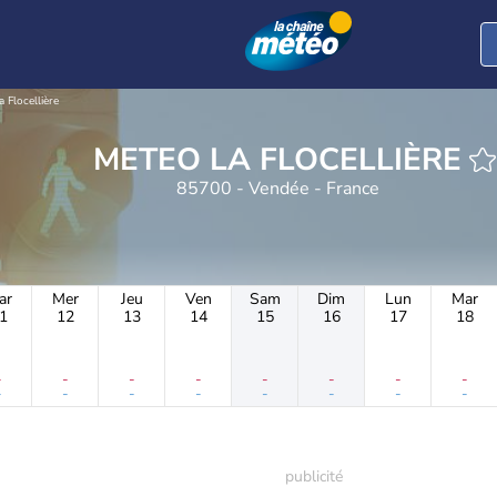
a Flocellière
METEO LA FLOCELLIÈRE
85700 - Vendée - France
ar
Mer
Jeu
Ven
Sam
Dim
Lun
Mar
1
12
13
14
15
16
17
18
-
-
-
-
-
-
-
-
-
-
-
-
-
-
-
-