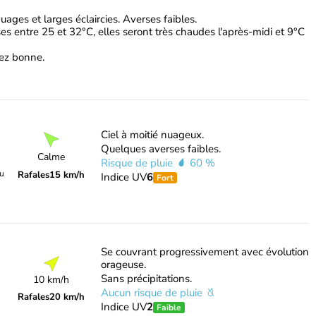
uages et larges éclaircies. Averses faibles.
s entre 25 et 32°C, elles seront très chaudes l'après-midi et 9°C
ssez bonne.
Ciel à moitié nuageux.
Quelques averses faibles.
Calme
Risque de pluie
60 %
du
Rafales
15 km/h
Indice UV
6
Fort
Se couvrant progressivement avec évolution
orageuse.
Sans précipitations.
10 km/h
Aucun risque de pluie
Rafales
20 km/h
Indice UV
2
Faible