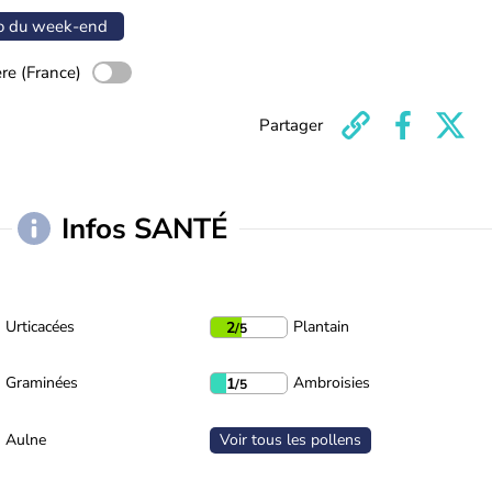
o du week-end
ère (France)
Partager
Infos SANTÉ
Urticacées
Plantain
2
/5
Graminées
Ambroisies
1
/5
Aulne
Voir tous les pollens