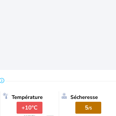
Température
Sécheresse
+10°C
5
/5