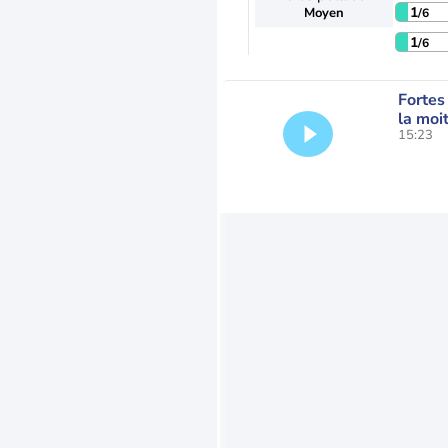
1
Moyen
/6
1
/6
Fortes
la moi
15:23