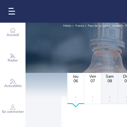
Météo
France
Pays de la Loire
Vendée
F
Accueil
Radar
Jeu
Ven
Sam
D
06
07
08
0
Actualités
-
-
-
-
-
-
Se connecter