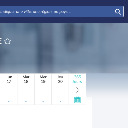
E
Lun
Mar
Mer
Jeu
365
17
18
19
20
Jours
-
-
-
-
-
-
-
-