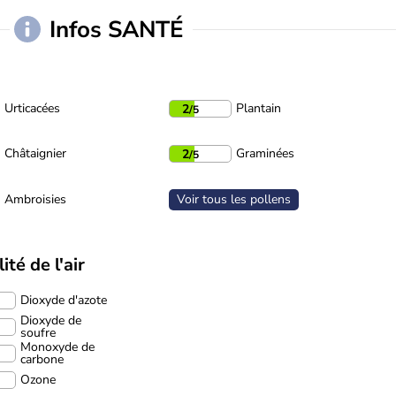
Infos SANTÉ
Urticacées
Plantain
2
/5
Châtaignier
Graminées
2
/5
Ambroisies
Voir tous les pollens
ité de l'air
Dioxyde d'azote
Dioxyde de
soufre
Monoxyde de
carbone
Ozone