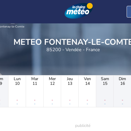
ontenay-le-Comte
METEO FONTENAY-LE-COMT
85200 - Vendée - France
im
Lun
Mar
Mer
Jeu
Ven
Sam
Dim
9
10
11
12
13
14
15
16
-
-
-
-
-
-
-
-
-
-
-
-
-
-
-
-