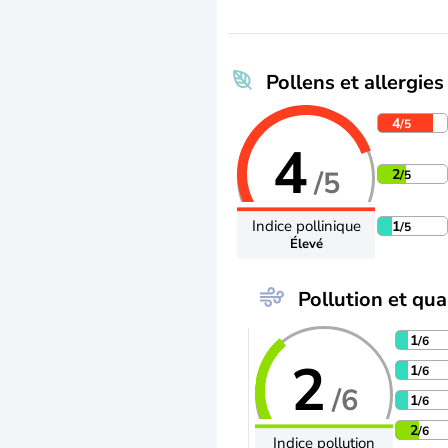
Pollens et allergies
4
/5
4
/5
2
/5
Indice pollinique
1
/5
Élevé
Pollution et qual
1
/6
2
1
/6
/6
1
/6
2
/6
Indice pollution