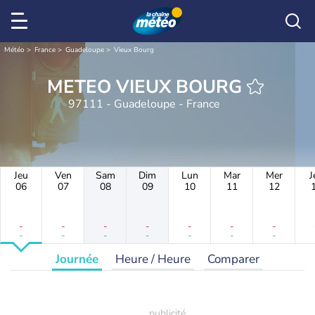
Météo
France
Guadeloupe
Vieux Bourg
METEO VIEUX BOURG
97111 - Guadeloupe - France
Jeu
Ven
Sam
Dim
Lun
Mar
Mer
J
06
07
08
09
10
11
12
-
-
-
-
-
-
-
-
-
-
-
-
-
-
Journée
Heure / Heure
Comparer