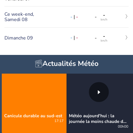
Ce week-end,
-
-
|
-
-
Samedi 08
km/h
-
-
|
-
Dimanche 09
-
km/h
Actualités Météo
Canicule durable au sud-est
Météo aujourd'hui : la
17:17
journée la moins chaude de
la semaine, excepté près de
00h00
la Méditerranée