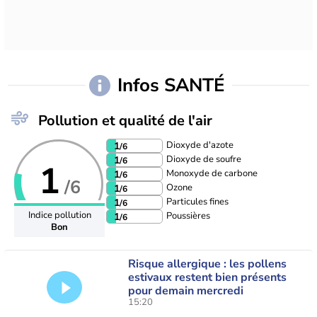
Infos SANTÉ
Pollution et qualité de l'air
Dioxyde d'azote
1
/6
Dioxyde de soufre
1
/6
1
Monoxyde de carbone
1
/6
/6
Ozone
1
/6
Particules fines
1
/6
Indice pollution
Poussières
1
/6
Bon
Risque allergique : les pollens
estivaux restent bien présents
pour demain mercredi
15:20