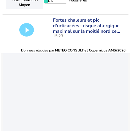
Poussières
1
/6
Moyen
Fortes chaleurs et pic
d'urticacées : risque allergique
maximal sur la moitié nord ce
15:23
vendredi
Données établies par
METEO CONSULT et Copernicus AMS(2026)