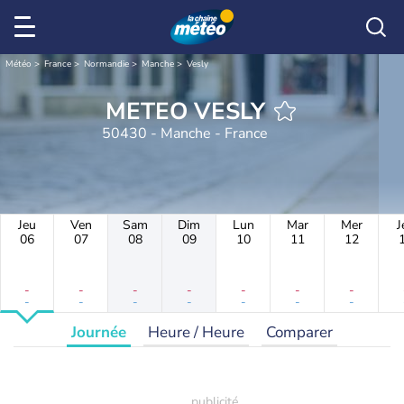
Météo
France
Normandie
Manche
Vesly
METEO VESLY
50430 - Manche - France
Jeu
Ven
Sam
Dim
Lun
Mar
Mer
J
06
07
08
09
10
11
12
-
-
-
-
-
-
-
-
-
-
-
-
-
-
Journée
Heure / Heure
Comparer