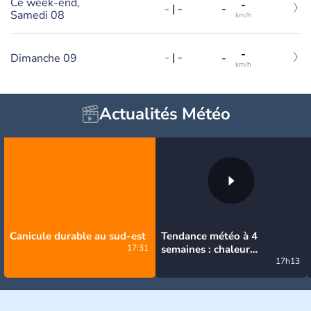
Ce week-end,
-
-
|
-
-
Samedi 08
km/h
-
-
|
-
Dimanche 09
-
km/h
Actualités Météo
Canicule durable au sud-est
Tendance météo à 4
17:31
semaines : chaleur
prédominante jusqu'en
17h13
septembre