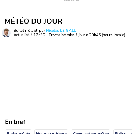
MÉTÉO DU JOUR
Bulletin établi par
Nicolas LE GALL
Actualisé à
17h30
- Prochaine mise à jour à
20h45
(heure locale)
En bref
Radar météo
Heure par Heure
Comparateur météo
Pollens et