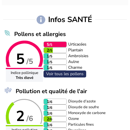
Infos SANTÉ
Pollens et allergies
Urticacées
5
/5
Plantain
2
/5
5
Ambroisies
1
/5
/5
Aulne
1
/5
Charme
1
/5
Indice pollinique
Voir tous les pollens
Très élevé
Pollution et qualité de l'air
Dioxyde d'azote
1
/6
Dioxyde de soufre
1
/6
2
Monoxyde de carbone
1
/6
/6
Ozone
2
/6
Particules fines
1
/6
Indice pollution