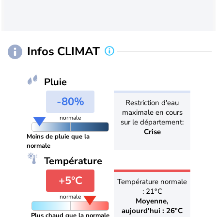
Infos CLIMAT
Pluie
-80%
Restriction d'eau
maximale en cours
normale
sur le département:
Crise
Moins de pluie que la
normale
Température
+5°C
Température normale
: 21°C
normale
Moyenne,
aujourd'hui : 26°C
Plus chaud que la normale