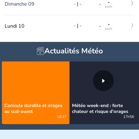
-
-
|
-
Dimanche 09
-
km/h
-
-
|
-
Lundi 10
-
km/h
Actualités Météo
Canicule durable et orages
Météo week-end : forte
au sud-ouest
chaleur et risque d'orages
19:37
17h56