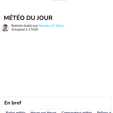
MÉTÉO DU JOUR
Bulletin établi par
Nicolas LE GALL
Actualisé à
17h30
En bref
Radar météo
Heure par Heure
Comparateur météo
Pollens et