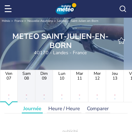
Météo
France
Nouvelle-Aquitaine
Landes
Saint-Julien-en-Born
METEO SAINT-JULIEN-EN-
BORN
40170 - Landes - France
Ven
Sam
Dim
Lun
Mar
Mer
Jeu
V
07
08
09
10
11
12
13
-
-
-
-
-
-
-
-
-
-
-
-
-
-
Journée
Heure / Heure
Comparer