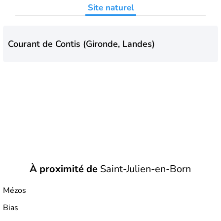
Site naturel
Lourdes
et
Saint-Jacques de Compostelle
sont deux des
points essentiels fréquentés dans la région par les
pèlerins.
Courant de Contis (Gironde, Landes)
À proximité de
Saint-Julien-en-Born
Mézos
Bias