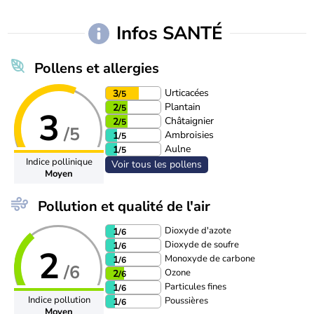
Infos SANTÉ
Pollens et allergies
Urticacées
3
/5
Plantain
2
/5
3
Châtaignier
2
/5
/5
Ambroisies
1
/5
Aulne
1
/5
Indice pollinique
Voir tous les pollens
Moyen
Pollution et qualité de l'air
Dioxyde d'azote
1
/6
Dioxyde de soufre
1
/6
2
Monoxyde de carbone
1
/6
/6
Ozone
2
/6
Particules fines
1
/6
Indice pollution
Poussières
1
/6
Moyen